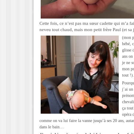
Cette fois, ce n’est pas ma sœur cadette qui m’a fai
neveu tout chaud, mais mon petit frère Paul (et sa j
(mon p
bébé, 
glisse 
ans on 
je ne s
mon pr
tout !).
Pourqu
j’ai u
prénom
chevali
ça tout
opéra d
comme on va lui faire la vanne jusqu’à ses 20 ans, autan
dans le bain…