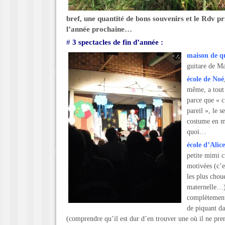
bref, une quantité de bons souvenirs et le Rdv p
l’année prochaine…
#
3 spectacles de fin d’année :
maison de q
guitare de Mat
école
de Noé
même, a tout 
parce que « c
pareil », le s
costume en m
quoi…
école d’Alice
petite mimi cr
motivées (c’e
les plus chou
maternelle…)
complètement
de piquant da
(comprendre qu’il est dur d’en trouver une où il ne pren