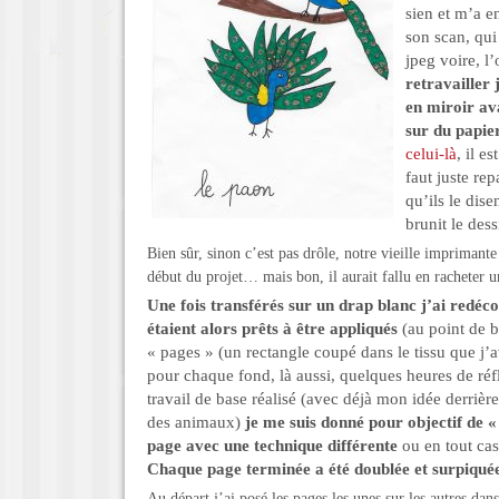
sien et m’a e
son scan, qui
jpeg voire, l
retravailler 
en miroir av
sur du papie
celui-là
, il e
faut juste re
qu’ils le dise
brunit le dess
Bien sûr, sinon c’est pas drôle, notre vieille imprimante
début du projet… mais bon, il aurait fallu en racheter 
Une fois transférés sur un drap blanc j’ai redéco
étaient alors prêts à être appliqués
(au point de b
« pages » (un rectangle coupé dans le tissu que j’a
pour chaque fond, là aussi, quelques heures de ré
travail de base réalisé (avec déjà mon idée derrière 
des animaux)
je me suis donné pour objectif de 
page avec une technique différente
ou en tout cas
Chaque page terminée a été doublée et surpiquée
Au départ j’ai posé les pages les unes sur les autres dans