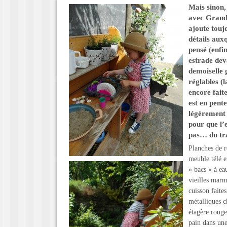
Mais sinon,
avec Grand-
ajoute toujo
détails aux
pensé (enfi
estrade dev
demoiselle 
réglables (l
encore fait
est en pente
légèrement 
pour que l’
pas… du tra
Planches de r
meuble télé e
« bacs » à ea
vieilles marm
cuisson faite
métalliques c
étagère roug
pain dans une