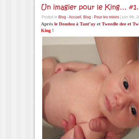
Un imagier pour le King… #1.
Posted in
Blog - Accueil
,
Blog - Pour les miens
| juin 9th, 
Après
le Doudou à Tant’ay
et
Tweedle dee et T
King
!