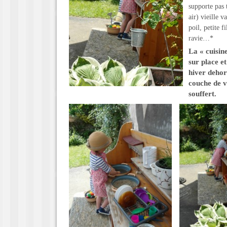
supporte pas 
air) vieille v
poil, petite 
ravie…*
La « cuisin
sur place et
hiver dehor
couche de ve
souffert.