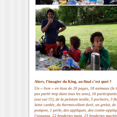
Alors, l’imagier du King, au final c’est quoi ?
Un « livre » en tissu de 20 pages, 18 animaux (le 
pas partir trop dans tous les sens), 16 participants,
(oui oui !!!), de la peinture textile, 5 pochoirs, 3 fl
laine cardée, du thermocollant doré, un grelot, de
pompon, 1 perle, des appliqués, des contre-appliqu
l’organza, 22 broderies main, 23 broderies machin