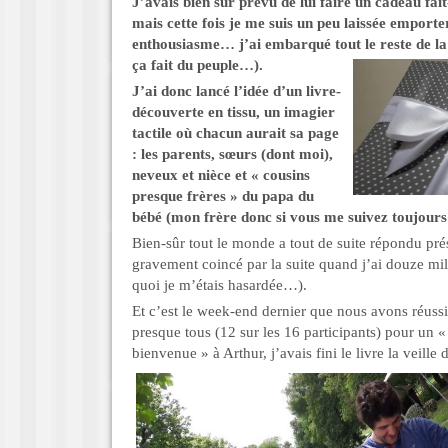
J’avais bien sûr prévu de lui faire un cadeau fai
mais cette fois je me suis un peu laissée emport
enthousiasme… j’ai embarqué tout le reste de la 
ça fait du peuple…).
J’ai donc lancé l’idée d’un livre-
découverte en tissu, un imagier
tactile où chacun aurait sa page
: les parents, sœurs (dont moi),
neveux et nièce et « cousins
presque frères » du papa du
bébé (mon frère donc si vous me suivez toujour
Bien-sûr tout le monde a tout de suite répondu pré
gravement coincé par la suite quand j’ai douze mill
quoi je m’étais hasardée…).
Et c’est le week-end dernier que nous avons réussi
presque tous (12 sur les 16 participants) pour un 
bienvenue » à Arthur, j’avais fini le livre la veill