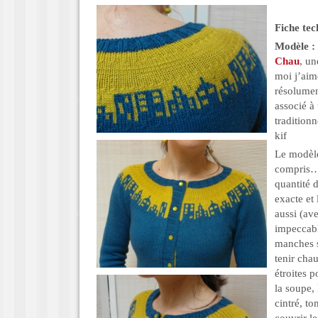
Fiche tec
Modèle :
Chau
, un
moi j’ai
résolume
associé à
tradition
kif
Le modèle 
compris…),
quantité 
exacte et
aussi (av
impeccabl
manches s
tenir cha
étroites 
la soupe, 
cintré, t