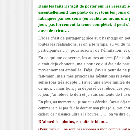
Dans les faits il s’agit de poster sur les réseaux
essentiellement) une photo de soi tous les jours 
fabriquée par ses soins (en réalité au moins un
jour, pas forcément la tenue complète), il peut s
aussi de tricot…
L’idée c’est de partager (grâce aux hashtags on peut
toutes les réalisations, si on a le temps, au vu du
participantes!…), pour susciter de l’émulation, et 
En ce qui me concerne, les autres années j’étais plu
c’était déjà chouette, mais pour ce qui était de par
moyennement emballée. Déjà, j’avais peur de ne p
fait-main, mais mes principales hésitations relevai
selfie (pas très adepte…) avec une envie limitée 
de moi… mais bon, j’ai dépassé ces réticences pou
le jeu, j’ai relevé le défi et je suis contente de l’avoi
En plus, au moment ou je me suis décidée j’avais déjà r
comme je n’ai pas fait le dernier non plus (d’autres chat
cadeau de naissance ultra à la bourre…)… on va dire q
D’abord les photos, ensuite le bilan…
(Pour ceux qui ne sont pas abonnés à mon compte insta