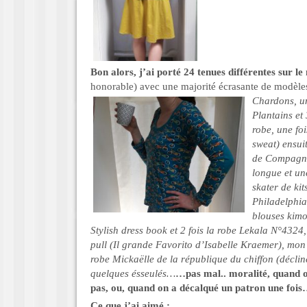
Bon alors, j’ai porté 24 tenues différentes sur le
honorable) avec une majorité écrasante de modèl
Chardons, un
Plantains et
robe, une foi
sweat) ensui
de Compagni
longue et un
skater de kit
Philadelphia
blouses kimo
Stylish dress book et 2 fois la robe Lekala N°4324,
pull (Il grande Favorito d’Isabelle Kraemer), mon 
robe Mickaëlle de la république du chiffon (décliné
quelques ésseulés…
…pas mal.. moralité, quand 
pas, ou, quand on a décalqué un patron une fois…
Ce que j’ai aimé :