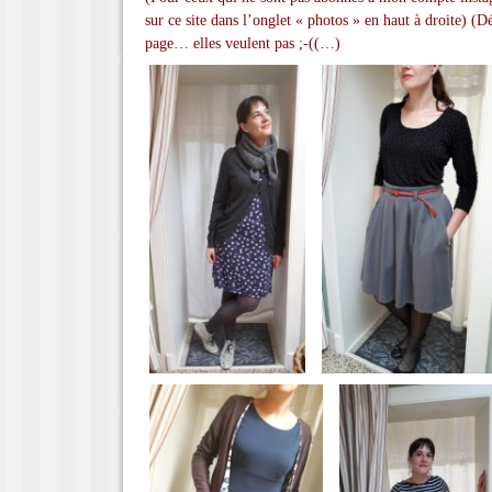
sur ce site dans l’onglet « photos » en haut à droite) (D
page… elles veulent pas ;-((…)