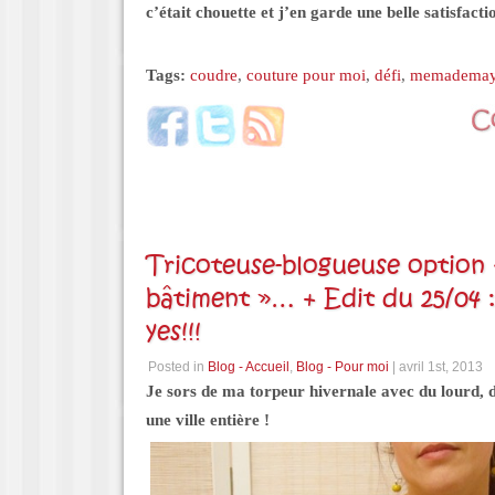
c’était chouette et j’en garde une belle satisfacti
Tags:
coudre
,
couture pour moi
,
défi
,
memadema
Tricoteuse-blogueuse option 
bâtiment »… + Edit du 25/04 :
yes!!!
Posted in
Blog - Accueil
,
Blog - Pour moi
| avril 1st, 2013
Je sors de ma torpeur hivernale avec du lourd, 
une ville entière !