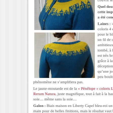
couvrir le
Quel doux
cette imp
a été con
Laines :
«
coloris 4
pour le bl
un fil de
ambitieux.
tombé, à l
est très b
grâce à la
déception,
qu’une jou
peu boulo
phénomène ne s’amplifiera pas.
Le jaune-moutarde est de la
« Pénélope » coloris 
Rerum Natura
, juste magnifique, tout à fait à la h
soie… même sans la soie…
Galon :
Biais maison en Liberty Capel bleu-roi un
main pour de belles finitions, mais le résultat vaut 