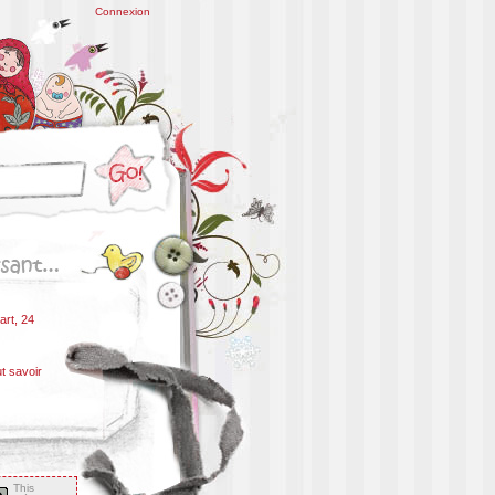
Connexion
art, 24
ut savoir
This