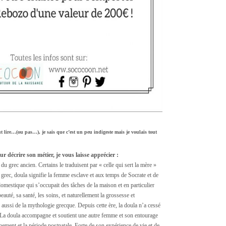
ut lire…(ou pas…), je sais que c’est un peu indigeste mais je voulais tout
r décrire son métier, je vous laisse apprécier :
du grec ancien. Certains le traduisent par « celle qui sert la mère »
rec, doula signifie la femme esclave et aux temps de Socrate et de
 domestique qui s’occupait des tâches de la maison et en particulier
eauté, sa santé, les soins, et naturellement la grossesse et
e aussi de la mythologie grecque. Depuis cette ère, la doula n’a cessé
. La doula accompagne et soutient une autre femme et son entourage
hement et la période postnatale. Forte de son expérience de vie et de