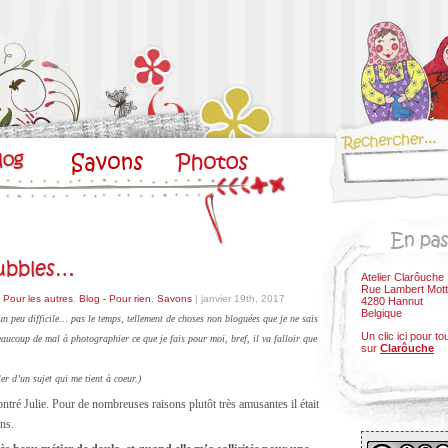
ubbles…
Atelier Clarôuche
Rue Lambert Mott
- Pour les autres
,
Blog - Pour rien
,
Savons
| janvier 19th, 2017
4280 Hannut
Belgique
 un peu difficile… pas le temps, tellement de choses non bloguées que je ne sais
Un clic ici pour to
aucoup de mal à photographier ce que je fais pour moi, bref, il va falloir que
sur
Clarôuche
er d’un sujet qui me tient à coeur.)
ontré Julie. Pour de nombreuses raisons plutôt très amusantes il était
ns.