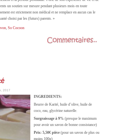
arents un soutien sur mesure pendant plusieurs mois en toute
ement est strictement non médical et ne remplace en aucun cas le
anté choisi par les (futurs) parents.
»
avon
,
So Cocoon
té
th, 2017
INGREDIENTS:
Beurre de Karité, huile d’olive, huile de
coco, eau, glycérine naturelle.
Surgraissage à 9%
(presque le maximum
pour avoir un savon de bonne consistance)
Prix: 5,50€ pièce
(pour un savon de plus ou
moins 100g)