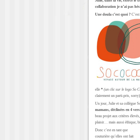
Julie, dans la vie, exerce le
collaboration je n’ai pas hés
Une doula c’est quoi ?
C’est 
elle
*
(un clic sur le logo So 
clairement un parti-pris, sorry)
Un jour, Julie et sa collègue 
mamans, déclinées en 4 vers
beau projet aux critères élevés,
plaisir… mais aussi éthique, bio
Donc c’est en tant que
couturière qu’elles ont fait