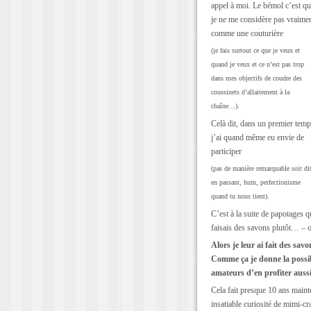
appel à moi. Le bémol c’est q
je ne me considère pas vraime
comme une couturière
(je fais surtout ce que je veux et
quand je veux et ce n’est pas trop
dans mes objectifs de coudre des
coussinets d’allaitement à la
chaîne…).
Celà dit, dans un premier tem
j’ai quand même eu envie de
participer
(pas de manière remarquable soit di
en passant, hum, perfectionisme
quand tu nous tient).
C’est à la suite de papotages qu
faisais des savons plutôt… – 
Alors je leur ai fait des sav
Comme ça je donne la possibi
amateurs d’en profiter auss
Cela fait presque 10 ans maint
insatiable curiosité de mimi-c