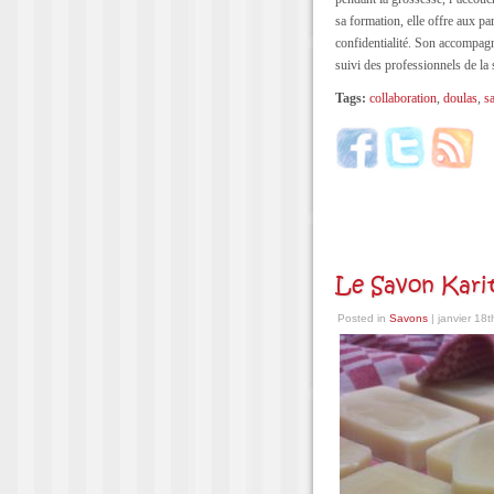
sa formation, elle offre aux p
confidentialité. Son accompagn
suivi des professionnels de la s
Tags:
collaboration
,
doulas
,
s
Le Savon Kari
Posted in
Savons
| janvier 18