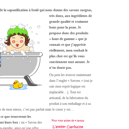
de la saponification à froid qui nous donne des savons surgras,
très doux,
aux ingrédients de
grande qualité et vraiment
bons pour la peau. Je
propose donc des produits
« haut de gamme » que je
connais et que j’apprécie
réellement, mon souhait le
plus cher est qu’ils vous
conviennent tout autant. Je
n’en doute pas.
On peut les trouver maintenant
dans l’onglet « Savons » (oui je
sais mon esprit logique est
implacable…). Tout est
artisanal, de la fabrication du
produit à son emballage et à sa
ais de mon mieux, c’est pas parfait mais le coeur y est…
 ce que trouveront les
nt leurs box :
un « Savon des
n-menthe, ainsi qu’une offre