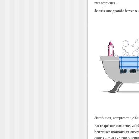
mes atopiques…
Je suis une grande fervente 
distribution, comprenez : je f
En ce qui me concerne, voici
heureuses mamans en ouvra
doulas » Ylang-Ylang ou citro