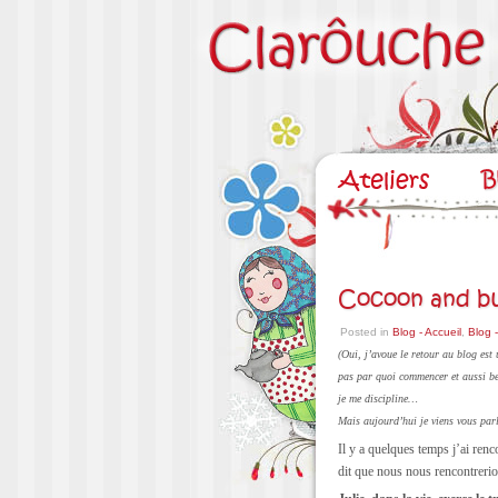
Cocoon and b
Posted in
Blog - Accueil
,
Blog 
(Oui, j’avoue le retour au blog est
pas par quoi commencer et aussi be
je me discipline…
Mais aujourd’hui je viens vous parl
Il y a quelques temps j’ai renc
dit que nous nous rencontrerio