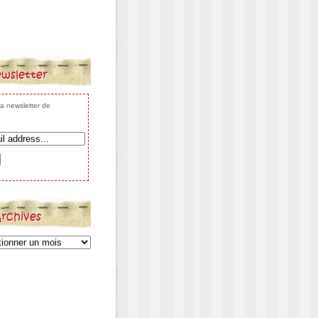
wsletter
 la newsletter de
rchives