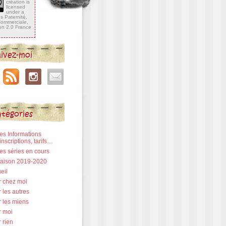
création is
licensed
under a
 Paternité,
 Commerciale,
ion 2.0 France
ivez-moi
tégories
Les Informations
inscriptions, tarifs…
Les séries en cours
 Saison 2019-2020
eil
r chez moi
 les autres
r les miens
r moi
 rien