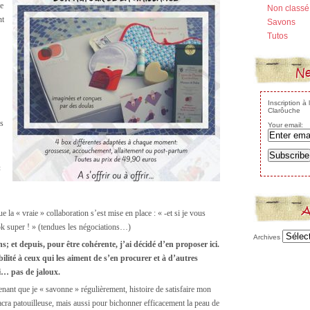
ue
Non classé
nt
Savons
Tutos
Ne
Inscription à
Clarôuche
ps
Your email:
t
A
e la « vraie » collaboration s’est mise en place : « -et si je vous
ok super ! » (tendues les négociations…)
Archives
ons; et depuis, pour être cohérente, j’ai décidé d’en proposer ici.
lité à ceux qui les aiment de s’en procurer et à d’autres
i… pas de jaloux.
enant que je « savonne » régulièrement, histoire de satisfaire mon
racra patouilleuse, mais aussi pour bichonner efficacement la peau de