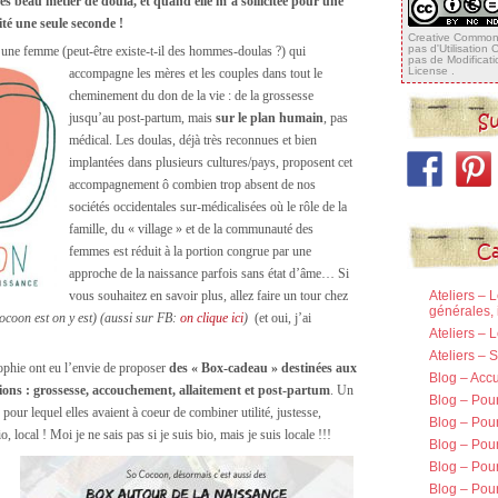
 très beau métier de doula, et quand elle m’a sollicitée pour une
ité une seule seconde !
Creative Commons
pas d'Utilisation
une femme (peut-être existe-t-il des hommes-doulas ?) qui
pas de Modificat
License
.
accompagne les mères et les couples dans tout le
cheminement du don de la vie : de la grossesse
Su
jusqu’au post-partum, mais
sur le plan humain
, pas
médical. Les doulas, déjà très reconnues et bien
implantées dans plusieurs cultures/pays, proposent cet
accompagnement ô combien trop absent de nos
sociétés occidentales sur-médicalisées où le rôle de la
famille, du « village » et de la communauté des
Ca
femmes est réduit à la portion congrue par une
approche de la naissance parfois sans état d’âme… Si
vous souhaitez en savoir plus, allez faire un tour chez
Ateliers – 
générales, 
Cocoon est on y est) (aussi sur FB:
on clique ici
)
(et oui, j’ai
Ateliers – 
Ateliers –
Sophie ont eu l’envie de proposer
des « Box-cadeau » destinées aux
Blog – Accu
ions : grossesse, accouchement, allaitement et post-partum
. Un
Blog – Pou
 pour lequel elles avaient à coeur de combiner utilité, justesse,
Blog – Pour
, local ! Moi je ne sais pas si je suis bio, mais je suis locale !!!
Blog – Pou
Blog – Pou
Blog – Pour