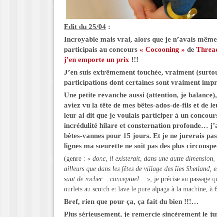
Edit du 25/04
:
Incroyable mais vrai, alors que je n’avais même
participais au concours
« Cocooning »
de
Threa
j’en emporte un prix
!!!
J’en suis extrêmement touchée, vraiment (surtou
participations dont certaines sont vraiment impr
Une petite revanche aussi (attention, je balance)
aviez vu la tête de mes bêtes-ados-de-fils et de 
leur ai dit que je voulais participer à un concours
incrédulité hilare et consternation profonde… j’a
bêtes-vannes pour 15 jours. Et je ne jurerais pas
lignes ma sœurette ne soit pas des plus circonspe
(genre :
« donc, il existerait, dans une autre dimension
ailleurs que dans les fêtes de village des îles Shetland, e
saut de rocher… conceptuel… »
, je précise au passage q
ourlets au scotch et lave le pure alpaga à la machine,
Bref, rien que pour ça, ça fait du bien !!!…
Plus sérieusement, je remercie sincèrement le ju