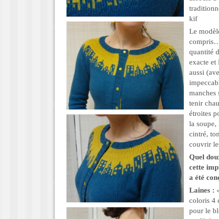
tradition
kif
Le modèle 
compris…),
quantité 
exacte et
aussi (av
impeccabl
manches s
tenir cha
étroites 
la soupe, 
cintré, t
couvrir le
Quel doux
cette imp
a été con
Laines :
«
coloris 4
pour le bl