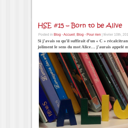
HSE #15 – Born to be Alive
Posted in
Blog - Accueil
,
Blog - Pour rien
| février 10th, 20
Si j’avais su qu’il suffirait d’un « C » récalcitra
joliment le sens du mot Alice… j’aurais appelé