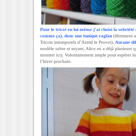
Pour le tricot en lui-même j’ai choisi la sobriété
comme ça), donc une tunique raglan
(librement 
Tricots intemporels d’Astrid le Provot).
Aucune dif
modèle sobre et seyant, Alice en a déjà plusieurs q
montrer ici). Volontairement ample pour espérer lu
l’hiver prochain.