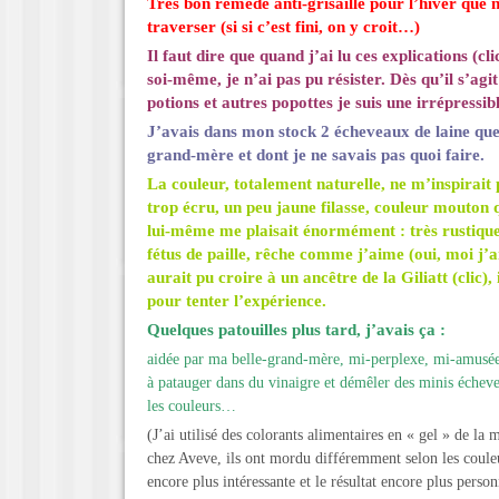
Très bon remède anti-grisaille pour l’hiver que 
traverser (si si c’est fini, on y croit…)
Il faut dire que quand j’ai lu
ces explications (cli
soi-même, je n’ai pas pu résister. Dès qu’il s’agi
potions et autres popottes je suis une irrépressi
J’avais dans mon stock 2 écheveaux de laine que
grand-mère et dont je ne savais pas quoi faire.
La couleur, totalement naturelle, ne m’inspirait
trop écru, un peu jaune filasse, couleur mouton qu
lui-même me plaisait énormément : très rustique,
fétus de paille, rêche comme j’aime (oui, moi j’ai
aurait pu croire à un ancêtre de la
Giliatt (clic)
,
pour tenter l’expérience.
Quelques patouilles plus tard, j’avais ça :
aidée par ma belle-grand-mère, mi-perplexe, mi-amusée
à patauger dans du vinaigre et démêler des minis écheve
les couleurs…
(J’ai utilisé des colorants alimentaires en « gel » de la
chez Aveve, ils ont mordu différemment selon les coule
encore plus intéressante et le résultat encore plus person