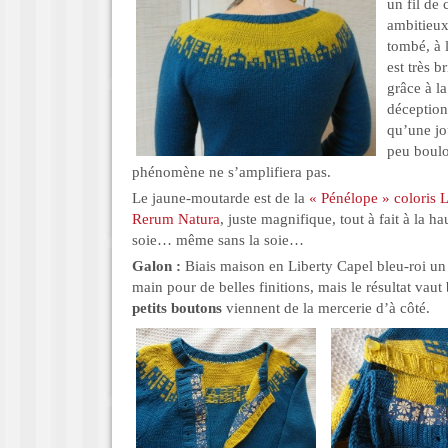
un fil de
ambitieux.
tombé, à l
est très b
grâce à la
déception,
qu’une jou
peu boulo
phénomène ne s’amplifiera pas.
Le jaune-moutarde est de la
« Pénélope » coloris 
Rerum Natura
, juste magnifique, tout à fait à la h
soie… même sans la soie…
Galon :
Biais maison en Liberty Capel bleu-roi un
main pour de belles finitions, mais le résultat vaut 
petits boutons
viennent de la mercerie d’à côté.