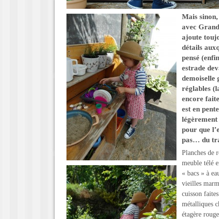
Mais sinon,
avec Grand-
ajoute toujo
détails aux
pensé (enfi
estrade dev
demoiselle 
réglables (l
encore fait
est en pente
légèrement 
pour que l’
pas… du tra
Planches de r
meuble télé e
« bacs » à ea
vieilles marm
cuisson faite
métalliques c
étagère roug