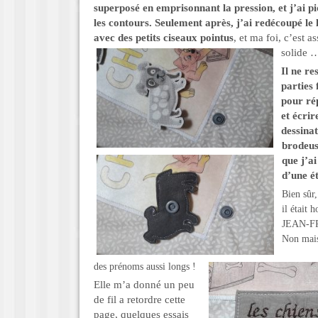
superposé en emprisonnant la pression, et j’ai pi
les contours. Seulement après, j’ai redécoupé le
avec des petits ciseaux pointus
, et ma foi, c’est as
solide 
Il ne res
parties 
pour ré
et écrir
dessinat
brodeus
que j’ai
d’une é
Bien sûr
il était 
JEAN-FR
Non mais
des prénoms aussi longs !
Elle m’a donné un peu
de fil a retordre cette
page, quelques essais