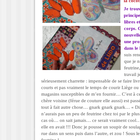
la cocot
Je trou
principe
libres e
corps. C
nouvell
une pro
dans le 
suis re
que je n
feutrine
travail 
sérieusement charrette : impensable de se faire livre
courts et pas vraiment le temps de courir Liège ou
magasins susceptibles de m’en fournir… C’est à 
chère voisine (férue de couture elle aussi) est pass
tout à fait autre chose… gnark gnark gnark… « Di
n’aurais pas un peu de feutrine chez toi par le pl
cas où… on sait jamais… ce serait vraiment cool
elle en avait !!! Donc je pousse un soupir de soula
rue dans un sens puis dans l’autre, et zou ! Sous le