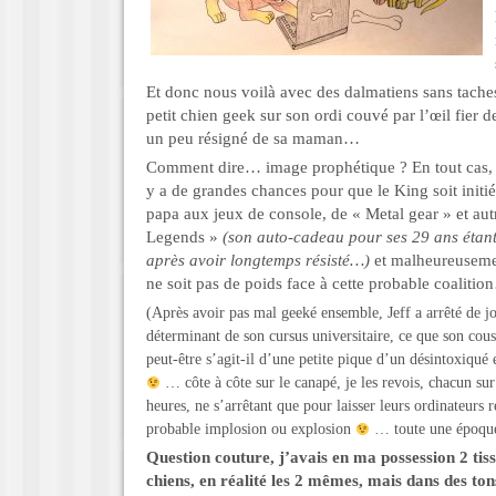
Et donc nous voilà avec des dalmatiens sans taches,
petit chien geek sur son ordi couvé par l’œil fier d
un peu résigné de sa maman…
Comment dire… image prophétique ? En tout cas, 
y a de grandes chances pour que le King soit initi
papa aux jeux de console, de « Metal gear » et aut
Legends »
(son auto-cadeau pour ses 29 ans éta
après avoir longtemps résisté…)
et malheureusemen
ne soit pas de poids face à cette probable coalit
(Après avoir pas mal geeké ensemble, Jeff a arrêté de 
déterminant de son cursus universitaire, ce que son cousi
peut-être s’agit-il d’une petite pique d’un désintoxiqué 
… côte à côte sur le canapé, je les revois, chacun su
heures, ne s’arrêtant que pour laisser leurs ordinateurs 
probable implosion ou explosion
… toute une époq
Question couture, j’avais en ma possession 2 tiss
chiens, en réalité les 2 mêmes, mais dans des tons