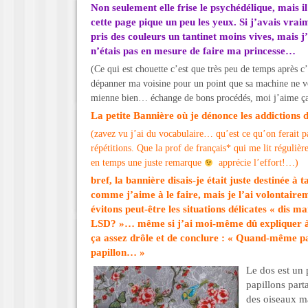
Non seulement elle frise le psychédélique, mais i
cette page pique un peu les yeux. Si j’avais vrai
pris des couleurs un tantinet moins vives, mais j
n’étais pas en mesure de faire ma princesse…
(Ce qui est chouette c’est que très peu de temps après c
dépanner ma voisine pour un point que sa machine ne vou
mienne bien… échange de bons procédés, moi j’aime ça
La petite Bannière où je dénonce les addictions 
(zavez vu j’ai du vocabulaire… qu’est ce qu’on ferait pa
répétitions. Que la prof de français* qui me lit réguliè
en temps une juste remarque
apprécie l’effort!…)
bref, la bannière disais-je était juste destinée
comme j’aime à le faire, mais je l’ai volontair
évitons peut-être les situations délicates « dis m
LSD? »… même si j’ai moi-même dû expliquer à 
ça assez drôle et de conclure : « Quand-même pa
papillon… »
Le dos est un 
papillons part
des oiseaux ma