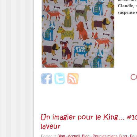
Claudie, m
suspense
Un imagier pour le King… #10
laveur
Posted in
Blog - Accueil
,
Blog - Pour les miens
,
Blog - Pou