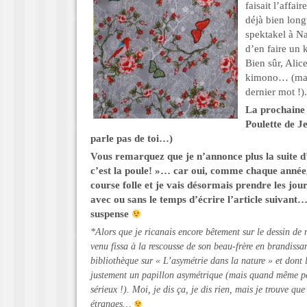
faisait l’affair
déjà bien lon
spektakel à Na
d’en faire un 
Bien sûr, Alic
kimono… (mais
dernier mot !).
La prochaine 
Poulette de J
parle pas de toi…)
Vous remarquez que je n’annonce
plus la suite 
c’est la poule! »… car oui, comme chaque année,
course folle et je vais désormais prendre les jou
avec ou sans le temps d’écrire l’article suivant…
suspense
*Alors que je ricanais encore bêtement sur le dessin de 
venu fissa à la rescousse de son beau-frère en brandissa
bibliothèque sur « L’asymétrie dans la nature » et dont 
justement un papillon asymétrique (mais quand même pa
sérieux !). Moi, je dis ça, je dis rien, mais je trouve q
étranges…