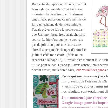
Bien entendu, après avoir houspillé tout
le monde sur les délais, j’ai fait mon
« dessin » la dernière… et finalement
tant mieux, parce que ça m’a permis de
faire un échange de dernière minute.
J’avais prévu de faire la poule pendant
que Jean mon beau-frère avait choisi la
souris. Le hic c’est que je ne trouvais
pas de joli tissu pour une sourissette,
alors il a accepté de changer d’animal et
je lui ai cédé mon choix. (Mais on en
reparlera à la page 15). Il restait à ce moment là le tiss
utilisé pour le dos. Quand je l’avais acheté j’étais certai
dévolu dessus, mais rien à faire,
elle voulait des paons
e
En ce qui me concerne j’ai cho
il n’y avait que l’oiseau de Cla
« technique », et c’est amusant
nos résultats sont totalement di
J’ai commencé par chercher d
Google image pour les impri
suis assez primaire, qui dit ros