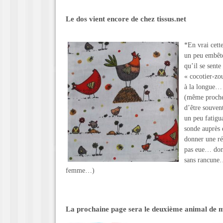
Le dos vient encore de chez tissus.net
*En vrai cett
un peu embêté
qu’il se sent
« cocotier-zo
à la longue… 
(même proche)
d’être souvent
un peu fatigua
sonde auprès 
donner une ré
pas eue… donc
sans rancune…
femme…)
La prochaine page sera le deuxième animal de m