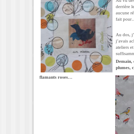
Au vu des
derrière 
aucune ré
fait pou
Au dos, j’
j’avais a
ateliers e
suffisamm
Demain, o
plumes, c
flamants roses…