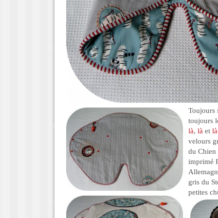
Toujours 
toujours 
là
,
là
et
là
velours gr
du Chien 
imprimé 
Allemagne
gris du St
petites ch