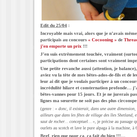
Edit du 25/04
:
Incroyable mais vrai, alors que je n’avais même
participais au concours
« Cocooning »
de
Threa
j’en emporte un prix
!!!
J’en suis extrêmement touchée, vraiment (surtou
participations dont certaines sont vraiment impr
Une petite revanche aussi (attention, je balance)
aviez vu la tête de mes bêtes-ados-de-fils et de 
leur ai dit que je voulais participer à un concours
incrédulité hilare et consternation profonde… j’a
bêtes-vannes pour 15 jours. Et je ne jurerais pas
lignes ma sœurette ne soit pas des plus circonspe
(genre :
« donc, il existerait, dans une autre dimension
ailleurs que dans les fêtes de village des îles Shetland, e
saut de rocher… conceptuel… »
, je précise au passage q
ourlets au scotch et lave le pure alpaga à la machine,
Bref, rien que pour ça, ça fait du bien !!!…