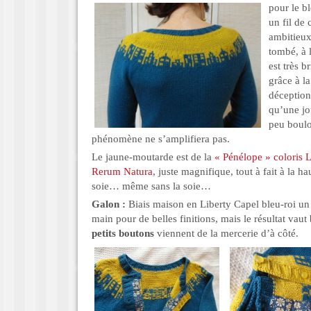
pour le bl
un fil de
ambitieux.
tombé, à l
est très b
grâce à la
déception,
qu’une jou
peu boulo
phénomène ne s’amplifiera pas.
Le jaune-moutarde est de la
« Pénélope » coloris 
Rerum Natura
, juste magnifique, tout à fait à la h
soie… même sans la soie…
Galon :
Biais maison en Liberty Capel bleu-roi un
main pour de belles finitions, mais le résultat vaut 
petits boutons
viennent de la mercerie d’à côté.