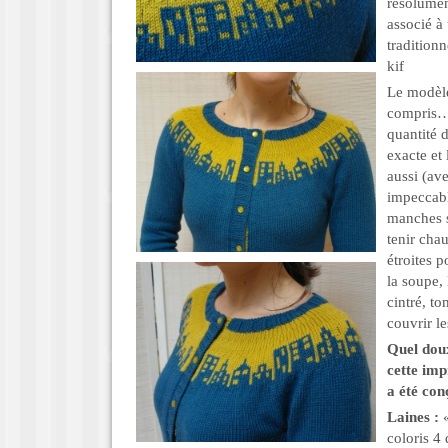
résolume
associé à
tradition
kif
Le modèle 
compris…),
quantité 
exacte et
aussi (av
impeccabl
manches s
tenir cha
étroites 
la soupe, 
cintré, t
couvrir le
Quel doux
cette imp
a été con
Laines :
«
coloris 4