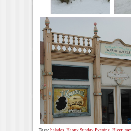
Tags:
balades
,
Happy Sunday Evening
,
Hiver
,
mes