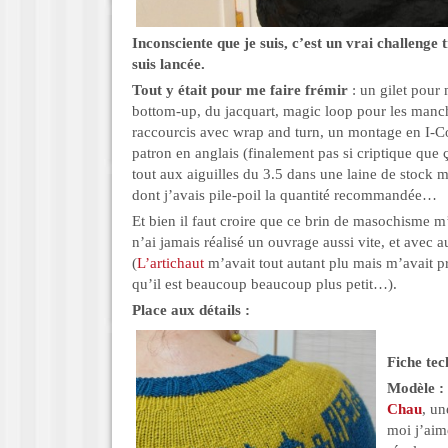
Inconsciente que je suis, c’est un vrai challenge
suis lancée.
Tout y était pour me faire frémir
: un gilet pour
bottom-up, du jacquart, magic loop pour les manc
raccourcis avec wrap and turn, un montage en I-C
patron en anglais (finalement pas si criptique que 
tout aux aiguilles du 3.5 dans une laine de stock ma
dont j’avais pile-poil la quantité recommandée…
Et bien il faut croire que ce brin de masochisme m’
n’ai jamais réalisé un ouvrage aussi vite, et avec au
(
L’artichaut
m’avait tout autant plu mais m’avait pr
qu’il est beaucoup beaucoup plus petit…).
Place aux détails :
Fiche tec
Modèle :
Chau
, un
moi j’ai