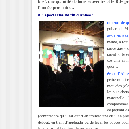
bref, une quantité de bons souvenirs et le Rdv p
l’année prochaine…
#
3 spectacles de fin d’année :
maison de q
guitare de Mat
école
de Noé
même, a tout 
parce que « c
pareil », le s
costume en m
quoi…
école d’Alice
petite mimi cr
motivées (c’e
les plus chou
maternelle…)
complètement
de piquant da
(comprendre qu’il est dur d’en trouver une où il ne pren
debout, en train d’applaudir ou de lever les pouces pour
fond aussi, il faut bien le reconnaître…)