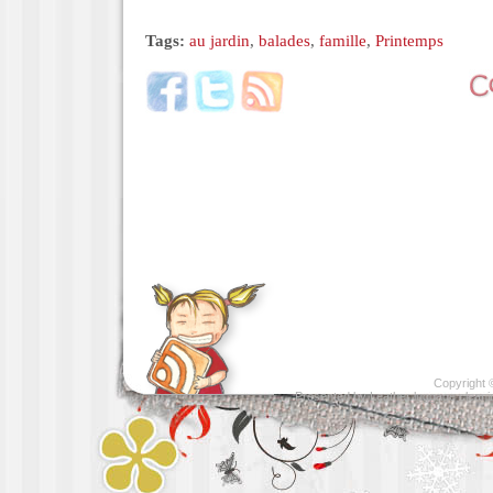
Tags:
au jardin
,
balades
,
famille
,
Printemps
Copyright
Presented by
Leather luggage cleani