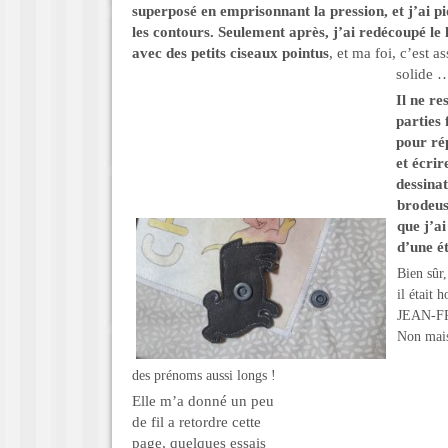
superposé en emprisonnant la pression, et j’ai pi
les contours. Seulement après, j’ai redécoupé le
avec des petits ciseaux pointus
, et ma foi, c’est as
solide 
Il ne res
parties 
pour ré
et écrir
dessinat
brodeus
que j’ai
d’une é
Bien sûr
il était 
JEAN-FR
Non mais
des prénoms aussi longs !
Elle m’a donné un peu
de fil a retordre cette
page, quelques essais