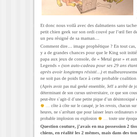
Et donc nous voilà avec des dalmatiens sans taches,
petit chien geek sur son ordi couvé par l’œil fier d
un peu résigné de sa maman…
Comment dire… image prophétique ? En tout cas, 
y a de grandes chances pour que le King soit initi
papa aux jeux de console, de « Metal gear » et aut
Legends »
(son auto-cadeau pour ses 29 ans éta
après avoir longtemps résisté…)
et malheureusemen
ne soit pas de poids face à cette probable coalit
(Après avoir pas mal geeké ensemble, Jeff a arrêté de 
déterminant de son cursus universitaire, ce que son cousi
peut-être s’agit-il d’une petite pique d’un désintoxiqué 
… côte à côte sur le canapé, je les revois, chacun su
heures, ne s’arrêtant que pour laisser leurs ordinateurs 
probable implosion ou explosion
… toute une époq
Question couture, j’avais en ma possession 2 tiss
chiens, en réalité les 2 mêmes, mais dans des tons