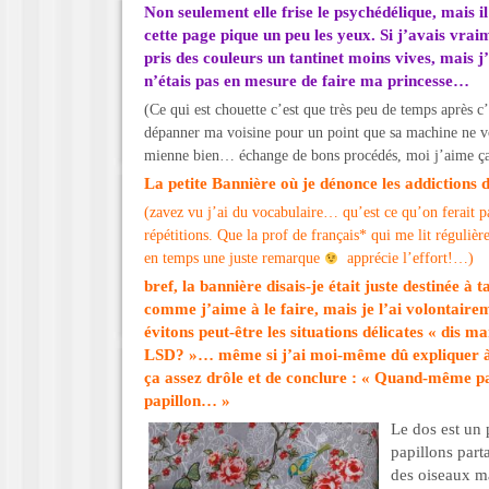
Non seulement elle frise le psychédélique, mais i
cette page pique un peu les yeux. Si j’avais vrai
pris des couleurs un tantinet moins vives, mais j
n’étais pas en mesure de faire ma princesse…
(Ce qui est chouette c’est que très peu de temps après c
dépanner ma voisine pour un point que sa machine ne vou
mienne bien… échange de bons procédés, moi j’aime ça
La petite Bannière où je dénonce les addictions 
(zavez vu j’ai du vocabulaire… qu’est ce qu’on ferait pa
répétitions. Que la prof de français* qui me lit réguliè
en temps une juste remarque
apprécie l’effort!…)
bref, la bannière disais-je était juste destinée
comme j’aime à le faire, mais je l’ai volontair
évitons peut-être les situations délicates « dis m
LSD? »… même si j’ai moi-même dû expliquer à 
ça assez drôle et de conclure : « Quand-même pa
papillon… »
Le dos est un 
papillons part
des oiseaux ma