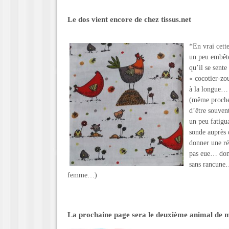
Le dos vient encore de chez tissus.net
*En vrai cett
un peu embêté
qu’il se sent
« cocotier-zo
à la longue… 
(même proche)
d’être souvent
un peu fatigua
sonde auprès 
donner une ré
pas eue… donc
sans rancune…
femme…)
La prochaine page sera le deuxième animal de m