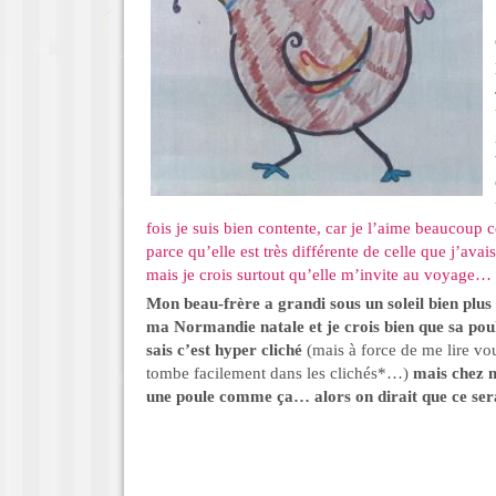
fois je suis bien contente, car je l’aime beaucoup c
parce qu’elle est très différente de celle que j’av
mais je crois surtout qu’elle m’invite au voyage…
Mon beau-frère a grandi sous un soleil bien plus
ma Normandie natale et je crois bien que sa poul
sais c’est hyper cliché
(mais à force de me lire vo
tombe facilement dans les clichés*…)
mais chez m
une poule comme ça… alors on dirait que ce ser