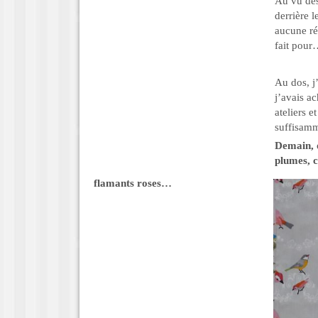
Au vu des
derrière 
aucune ré
fait pou
Au dos, j’
j’avais a
ateliers e
suffisamm
Demain, o
plumes, c
flamants roses…