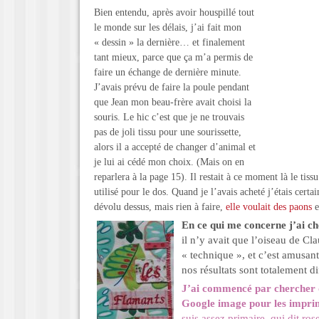
Bien entendu, après avoir houspillé tout
le monde sur les délais, j’ai fait mon
« dessin » la dernière… et finalement
tant mieux, parce que ça m’a permis de
faire un échange de dernière minute.
J’avais prévu de faire la poule pendant
que Jean mon beau-frère avait choisi la
souris. Le hic c’est que je ne trouvais
pas de joli tissu pour une sourissette,
alors il a accepté de changer d’animal et
je lui ai cédé mon choix. (Mais on en
reparlera à la page 15). Il restait à ce moment là le tiss
utilisé pour le dos. Quand je l’avais acheté j’étais certai
dévolu dessus, mais rien à faire,
elle voulait des paons
e
En ce qui me concerne j’ai cho
il n’y avait que l’oiseau de Cla
« technique », et c’est amusant
nos résultats sont totalement di
J’ai commencé par chercher d
Google image pour les impri
suis assez primaire, qui dit ros