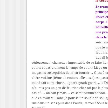
la cocot
Je trou
principe
libres e
corps. C
nouvell
une pro
dans le 
suis re
que je n
feutrine
travail 
sérieusement charrette : impensable de se faire livre
courts et pas vraiment le temps de courir Liège ou
magasins susceptibles de m’en fournir… C’est à 
chère voisine (férue de couture elle aussi) est pass
tout à fait autre chose… gnark gnark gnark… « Di
n’aurais pas un peu de feutrine chez toi par le pl
cas où… on sait jamais… ce serait vraiment cool
elle en avait !!! Donc je pousse un soupir de soula
rue dans un sens puis dans l’autre, et zou ! Sous le