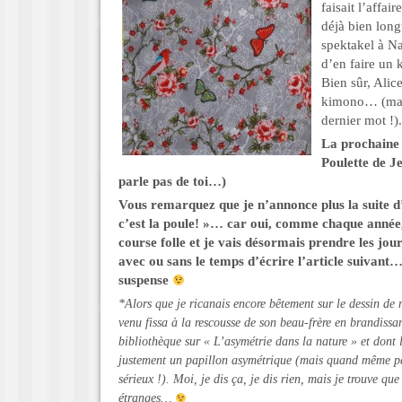
faisait l’affair
déjà bien lon
spektakel à Na
d’en faire un 
Bien sûr, Alic
kimono… (mais
dernier mot !).
La prochaine 
Poulette de J
parle pas de toi…)
Vous remarquez que je n’annonce
plus la suite 
c’est la poule! »… car oui, comme chaque année,
course folle et je vais désormais prendre les jou
avec ou sans le temps d’écrire l’article suivant…
suspense
*Alors que je ricanais encore bêtement sur le dessin de 
venu fissa à la rescousse de son beau-frère en brandissa
bibliothèque sur « L’asymétrie dans la nature » et dont 
justement un papillon asymétrique (mais quand même pa
sérieux !). Moi, je dis ça, je dis rien, mais je trouve q
étranges…