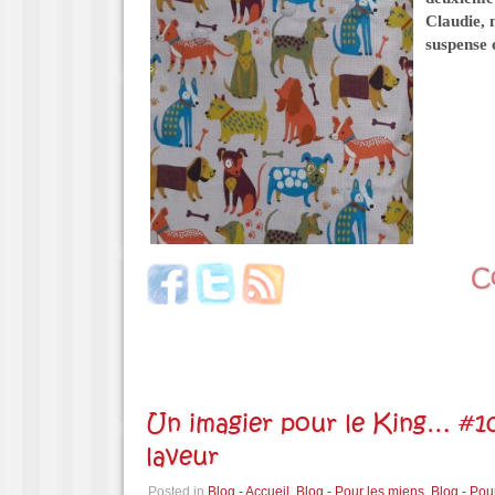
Claudie, m
suspense
Un imagier pour le King… #10
laveur
Posted in
Blog - Accueil
,
Blog - Pour les miens
,
Blog - Pou