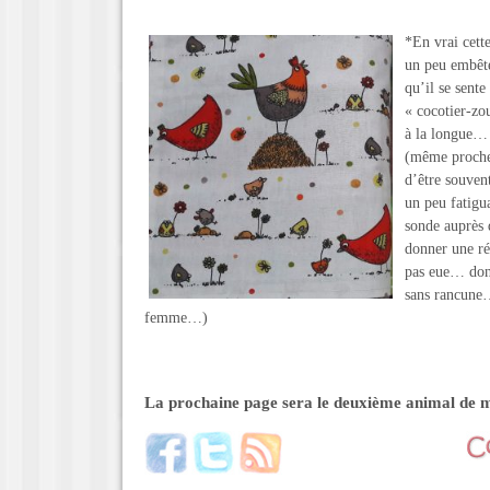
*En vrai cett
un peu embêté
qu’il se sent
« cocotier-zo
à la longue… 
(même proche)
d’être souvent
un peu fatigua
sonde auprès 
donner une ré
pas eue… donc
sans rancune…
femme…)
La prochaine page sera le deuxième animal de m