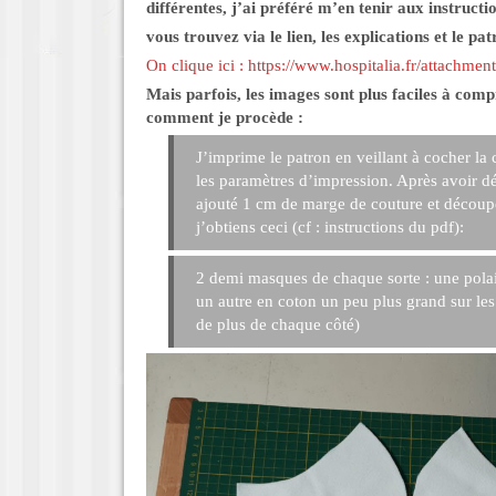
différentes, j’ai préféré m’en tenir aux instructi
vous trouvez via le lien, les explications et le pat
On clique ici :
https://www.hospitalia.fr/attachmen
Mais parfois, les images sont plus faciles à comp
comment je procède :
J’imprime le patron en veillant à cocher l
les paramètres d’impression. Après avoir dé
ajouté 1 cm de marge de couture et découpé
j’obtiens ceci (cf : instructions du pdf):
2 demi masques de chaque sorte : une polai
un autre en coton un peu plus grand sur les
de plus de chaque côté)