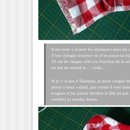
Il me reste à inserer les élastiques dans les 
d’une épingle nourrice ou d’un passe-lacet
30 cm de chaque côté (en fonction de la ta
on fait un noeud et … voilà…
Si je n’ai pas d’élastique, je peux couper 
jersey (vieux t-shirt), par contre il vaut mie
longues et les passer derrière la tête (et pas 
oreilles) ça tiendra mieux.