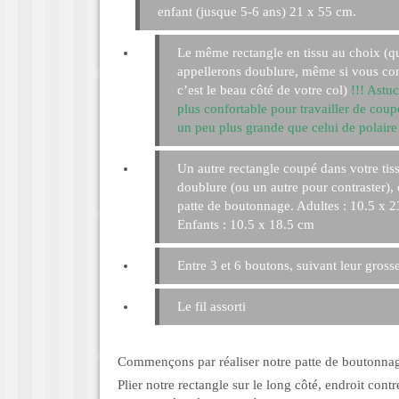
enfant (jusque 5-6 ans) 21 x 55 cm.
Le même rectangle en tissu au choix (q
appellerons doublure, même si vous co
c’est le beau côté de votre col)
!!! Astuc
plus confortable pour travailler de coup
un peu plus grande que celui de polaire 
Un autre rectangle coupé dans votre tis
doublure (ou un autre pour contraster), 
patte de boutonnage. Adultes : 10.5 x 2
Enfants : 10.5 x 18.5 cm
Entre 3 et 6 boutons, suivant leur grosse
Le fil assorti
Commençons par réaliser notre patte de boutonnag
Plier notre rectangle sur le long côté, endroit contr