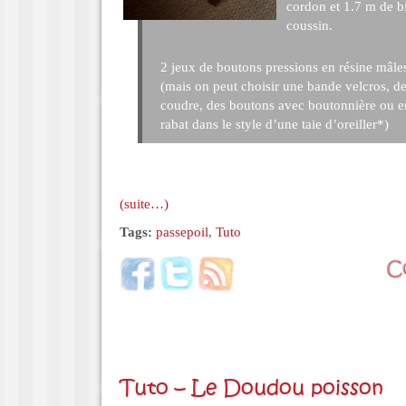
cordon et 1.7 m de bi
coussin.
2 jeux de boutons pressions en résine mâles
(mais on peut choisir une bande velcros, de
coudre, des boutons avec boutonnière ou e
rabat dans le style d’une taie d’oreiller*)
(suite…)
Tags:
passepoil
,
Tuto
Tuto – Le Doudou poisson