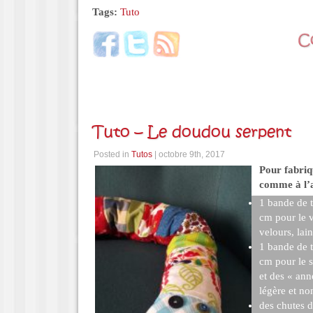
Tags:
Tuto
Tuto – Le doudou serpent
Posted in
Tutos
| octobre 9th, 2017
Pour fabriq
comme à l’at
1 bande de 
cm pour le v
velours, la
1 bande de 
cm pour le 
et des « ann
légère et no
des chutes d