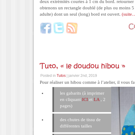
deux extrémités courtes à 1 cm du bord. retourner 
obtenons un rectangle doublé (de plus ou moins 5 x
adulte) dont un seul (long) bord est ouvert.
(suite
Tuto, « le doudou hibou »
Posted in
Tutos
| janvier 2nd, 2019
Pour réaliser un hibou comme à l’atelier, il vous fa
les gabarits (à imprimer
en cliquant
ICI
et
LA
, 2
pages)
des chutes de tissu de
différentes tailles