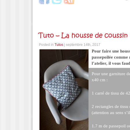
Tuto – La housse de coussin 
Posted in
Tutos
| septembre 14th, 2017
Pour faire une houss
passepoilée comme r
l’atelier, il vous fau
Pour une garniture d
x40 cm :
1 carré de tissu de 4
2 rectangles de tissu
(attention au sens s’i
1.7 m de passepoil o