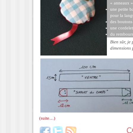
« anneaux »
une petite b
pour la lan
des boutons
une cordelet
du rembour
Bien sûr, je
dimensions 
(suite…)