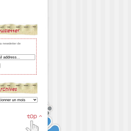
wsletter
 la newsletter de
rchives