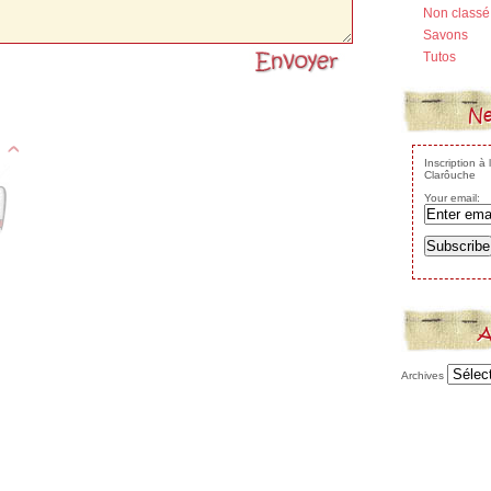
Non classé
Savons
Tutos
Ne
Inscription à
Clarôuche
Your email:
A
Archives