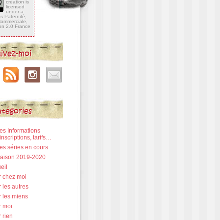
création is
licensed
under a
 Paternité,
 Commerciale,
ion 2.0 France
ivez-moi
tégories
Les Informations
inscriptions, tarifs…
Les séries en cours
 Saison 2019-2020
eil
r chez moi
 les autres
r les miens
r moi
 rien