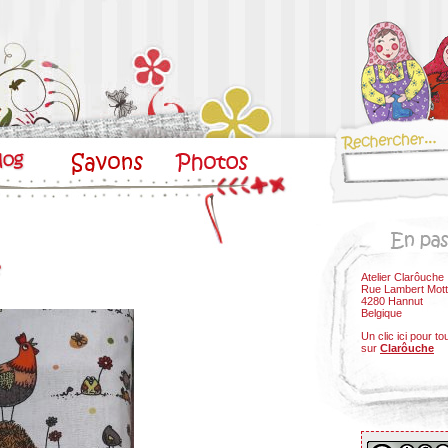
e
Atelier Clarôuche
Rue Lambert Mott
4280 Hannut
Belgique
Un clic ici pour to
sur
Clarôuche