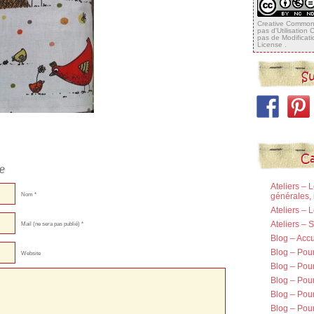
Creative Commons
pas d'Utilisation
pas de Modificat
License
.
Su
Ca
e
Ateliers – 
Nom *
générales, 
Ateliers – 
Ateliers –
Mail (ne sera pas publié) *
Blog – Accu
Blog – Pou
Website
Blog – Pour
Blog – Pou
Blog – Pou
Blog – Pour