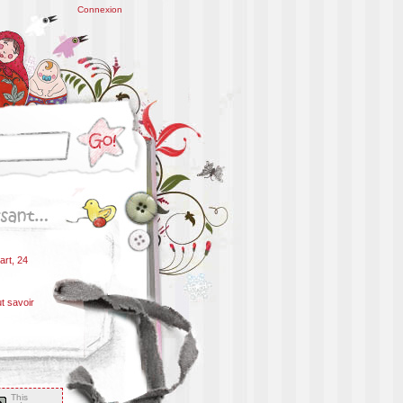
Connexion
art, 24
ut savoir
This