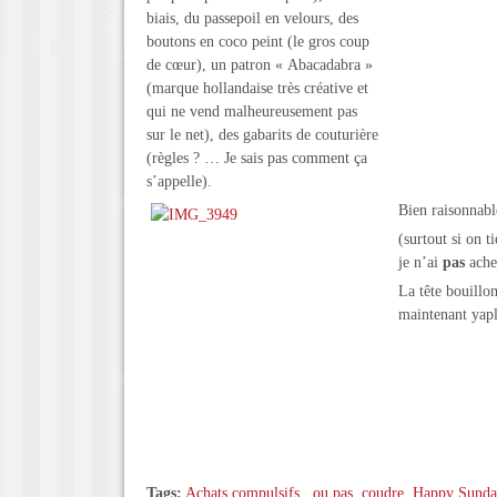
biais, du passepoil en velours, des
boutons en coco peint (le gros coup
de cœur), un patron « Abacadabra »
(marque hollandaise très créative et
qui ne vend malheureusement pas
sur le net), des gabarits de couturière
(règles ? … Je sais pas comment ça
s’appelle).
Bien raisonnable
(surtout si on t
je n’ai
pas
ache
La tête bouillon
maintenant yapl
Tags:
Achats compulsifs...ou pas
,
coudre
,
Happy Sunda