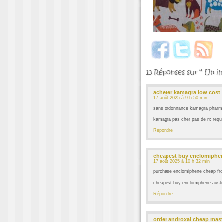
13 Réponses sur “ Un i
acheter kamagra low cost
17 août 2025 à 9 h 50 min
sans ordonnance kamagra pharma
kamagra pas cher pas de rx requ
Répondre
cheapest buy enclomiphe
17 août 2025 à 10 h 32 min
purchase enclomiphene cheap fro
cheapest buy enclomiphene austra
Répondre
order androxal cheap mas