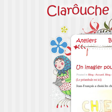
Un imagier pou
Posted in
Blog - Accueil
,
Blog 
(Le préambule est ici)
Jean-François a choisi les c