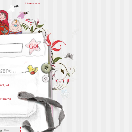
Connexion
art, 24
ut savoir
This