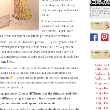
surtout, ils sont les seuls à
avoir glissé dans leur dessin
Creative Commons
des messages, pas subliminaux
pas d'Utilisation
pas de Modificat
du tout…
License
.
Et donc nous voilà avec des
Su
dalmatiens sans taches, soit,
mais surtout, un petit chien
’œil fier de son papa et le regard un peu résigné de sa maman…
ue ? En tout cas, futur bien possible… Il y a de grandes chances
rectement par son papa aux jeux de console, de « Metal gear » et
»
(son auto-cadeau pour ses 29 ans étant quand-même une Ps4,
Ca
é…)
et malheureusement, je crains que Lucie ne soit pas de poids face
n verra bien…
Ateliers – 
emble, Jeff a arrêté de jouer à un moment déterminant de son cursus
générales, 
 Paul n’a pas fait lui, peut-être s’agit-il d’une petite pique d’un
Ateliers – 
cidiviste
… côte à côte sur le canapé, je les revois, chacun sur son
Ateliers –
êtant que pour laisser leurs ordinateurs refroidir avant une probable
Blog – Accu
oute une époque…)
Blog – Pou
Blog – Pour
ma possession 2 tissus différents avec des chiens, en réalité les
Blog – Pou
différents, un gris-beige et un franchement multicolore.
Blog – Pou
 2, en fonction du dessin quand je le recevrais.
Blog – Pour
oisi de garder le flashy pour le dos et décidé de rester dans du