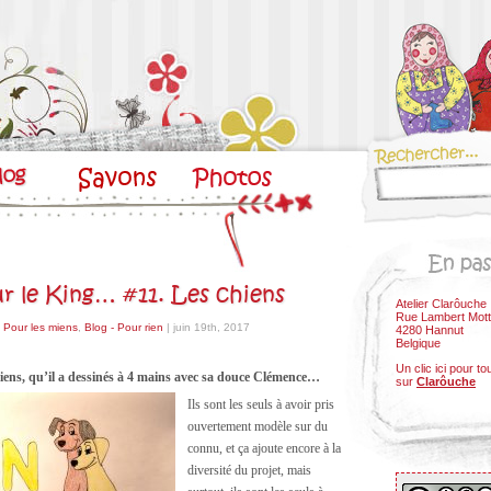
r le King… #11. Les chiens
Atelier Clarôuche
Rue Lambert Mott
- Pour les miens
,
Blog - Pour rien
| juin 19th, 2017
4280 Hannut
Belgique
Un clic ici pour to
hiens, qu’il a dessinés à 4 mains avec sa douce Clémence…
sur
Clarôuche
Ils sont les seuls à avoir pris
ouvertement modèle sur du
connu, et ça ajoute encore à la
diversité du projet, mais