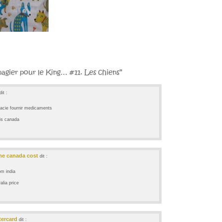
magier pour le King… #11. Les chiens”
dit :
cie fournir medicaments
is canada
ne canada cost
dit :
m india
lia price
tercard
dit :