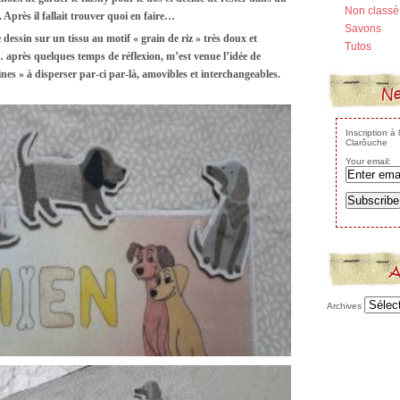
Non classé
 Après il fallait trouver quoi en faire…
Savons
dessin sur un tissu au motif « grain de riz » très doux et
Tutos
é… après quelques temps de réflexion, m’est venue l’idée de
ines » à disperser par-ci par-là, amovibles et interchangeables.
Ne
Inscription à
Clarôuche
Your email:
A
Archives