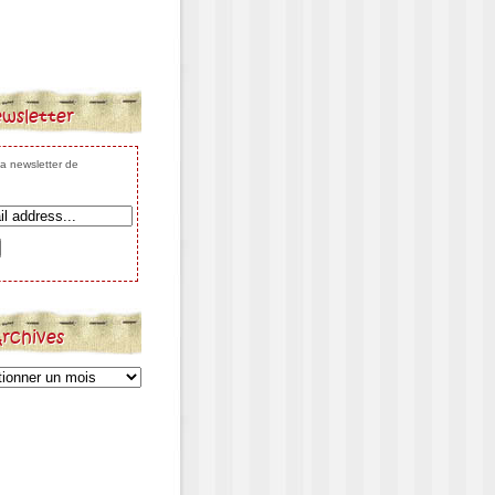
wsletter
 la newsletter de
rchives