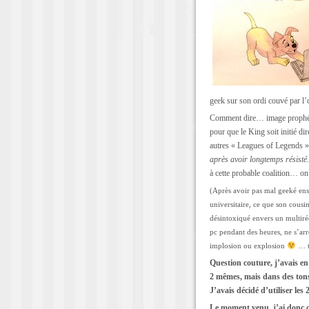
geek sur son ordi couvé par l
Comment dire… image prophétiq
pour que le King soit initié di
autres « Leagues of Legends 
après avoir longtemps résist
à cette probable coalition… o
(Après avoir pas mal geeké ens
universitaire, ce que son cousin
désintoxiqué envers un multiré
pc pendant des heures, ne s’arr
implosion ou explosion
… t
Question couture, j’avais en 
2 mêmes, mais dans des tons 
J’avais décidé d’utiliser les
Le moment venu, j’ai donc ch