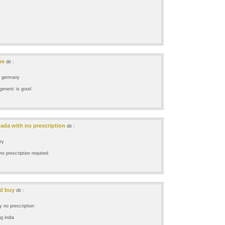
ne
dit :
uy germany
 generic is good
ada with no prescription
dit :
ry
no prescription required
rd buy
dit :
y no prescription
g india