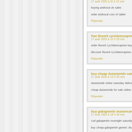
17 août 2025 à 11 h 13 min
buying androxal uk sales
order androxal cost of tablet
Répondre
free flexeril cyclobenzapri
17 août 2025 à 12 h 53 min
order flexeril cyclobenzaprine b
discount flexeril cyclobenzaprine
Répondre
buy cheap dutasteride can
17 août 2025 à 13 h 20 min
dutasteride online saturday delive
cheap dutasteride for sale online 
Répondre
buy gabapentin masterca
17 août 2025 à 14 h 54 min
cod gabapentin overnight saturda
buy cheap gabapentin generic dru