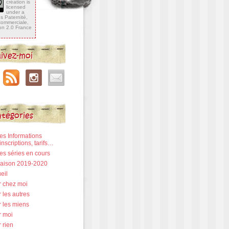
création is
licensed
under a
 Paternité,
 Commerciale,
ion 2.0 France
ivez-moi
tégories
Les Informations
inscriptions, tarifs…
Les séries en cours
 Saison 2019-2020
eil
r chez moi
 les autres
r les miens
r moi
 rien