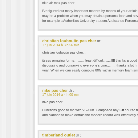
nike air max pas cher…
I’ve figured out many important matters by means of your article. I 
may be a problem when you may obtain a personal loan and neve
for example a Authorities University student Assistance Persona
christian louboutin pas cher
dit :
17 juin 2014 à 3 h 56 min
christian louboutin pas cher…
itssss amazing forms……… least difficult…….!!!! thanks a good d
discussing and conserving everyone’s time…….. thanks a lot I m
year. When we can easily compute 80G within memory foam si
nike pas cher
dit :
17 juin 2014 à 4 h 00 min
nike pas cher…
Functions good to me with VS2008. Composed any C# course this 
and planned to make certain the modern record was effectivel
timberland outlet
dit :