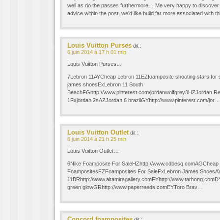
well as do the passes furthermore… Me very happy to discover a
advice within the post, we’d like build far more associated with t
Louis Vuitton Purses
dit :
6 juin 2014 à 17 h 01 min
Louis Vuitton Purses…
7Lebron 11AYCheap Lebron 11EZfoamposite shooting stars for 
james shoesExLebron 11 South
BeachFGhttp://www.pinterest.com/jordanwolfgrey3HZJordan 
1Fxjordan 2sAZJordan 6 brazilGYhttp://www.pinterest.com/jor…
Louis Vuitton Outlet
dit :
6 juin 2014 à 21 h 25 min
Louis Vuitton Outlet…
6Nike Foamposite For SaleHZhttp://www.cdbesq.comAGCheap
FoampositesFZFoamposites For SaleFxLebron James ShoesA
11BRhttp://www.altamiragallery.comFYhttp://www.tarhong.com
green glowGRhttp://www.paperreeds.comEYToro Brav…
Concord foamposites
dit :