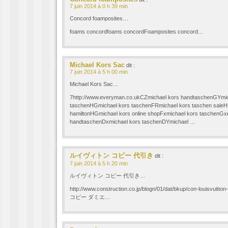
7 juin 2014 à 0 h 39 min
Concord foamposites…
foams concordfoams concordFoamposites concord…
Michael Kors Sac
dit :
7 juin 2014 à 5 h 00 min
Michael Kors Sac…
7http://www.everyman.co.ukCZmichael kors handtaschenGYmic
taschenHGmichael kors taschenFRmichael kors taschen saleH
hamiltonHGmichael kors online shopFxmichael kors taschenGx
handtaschenDxmichael kors taschenDYmichael …
ルイヴィトン コピー 代引き
dit :
7 juin 2014 à 5 h 20 min
ルイヴィトン コピー 代引き…
http://www.construction.co.jp/blogn/01/dat/bkup/con-louisv
コピー ダミエ…