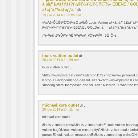
ã‚µãƒªã‚¢ãƒŸãƒ?ï¼®ï¼•ï¼‘ï¼’ï¼˜ï¼– EBENE / GO
ãƒãƒ³ãƒ‰ãƒãƒƒã‚°
dit :
19 juin 2014 à 13 h 05 min
¤ªµÃ£¬ÔÙÈëºÉ/Óè¼sØœ‰Ó Louis Vuitton ãƒ«ã‚¤ãƒ´ã‚£ãƒˆãƒ³ 
ï¼®ï¼•ï¼‘ï¼’ï¼˜ï¼– EBENE / GOLDé‡‘å…· ãƒãƒ³ãƒ‰ãƒãƒƒã
¡î¥«¥é©`£º¥Û¥ï¥¤¥È ¥ª¥ì¥ó¥¸ ¥Ö¥é¥Ã¥¯ 3É«Õ¹é_…
louis vuitton outlet
dit :
20 juin 2014 à 1 h 59 min
louis vuitton outlet…
5http://www.pinterest.com/reallebron11/GYhttp://www.pinterest.
lebron-11-independence-day-full-size/AZhttp://www.pinterest.co
shooting-stars-foamposite-one-for-sale/BZlebron 11 what the 
michael kors outlet
dit :
20 juin 2014 à 2 h 11 min
michael kors outlet…
8louis vuitton pursesAJlouis vuitton outletELlouis vuitton hand
vuitton bagDNlouis vuitton crossbodyCHlouis vuitton outlet onlin
pursesEJlouis vuitton crossbodyEMlouis vuitton shop onlineG