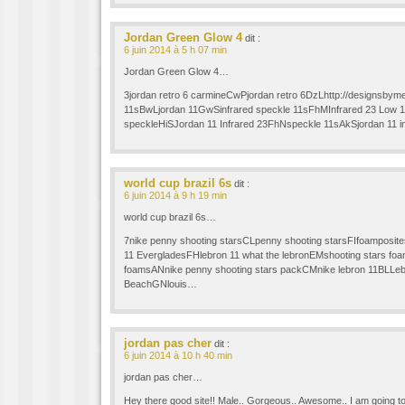
Jordan Green Glow 4
dit :
6 juin 2014 à 5 h 07 min
Jordan Green Glow 4…
3jordan retro 6 carmineCwPjordan retro 6DzLhttp://designsby
11sBwLjordan 11GwSinfrared speckle 11sFhMInfrared 23 Low 1
speckleHiSJordan 11 Infrared 23FhNspeckle 11sAkSjordan 11 i
world cup brazil 6s
dit :
6 juin 2014 à 9 h 19 min
world cup brazil 6s…
7nike penny shooting starsCLpenny shooting starsFIfoamposit
11 EvergladesFHlebron 11 what the lebronEMshooting stars foa
foamsANnike penny shooting stars packCMnike lebron 11BLLeb
BeachGNlouis…
jordan pas cher
dit :
6 juin 2014 à 10 h 40 min
jordan pas cher…
Hey there good site!! Male.. Gorgeous.. Awesome.. I am going t