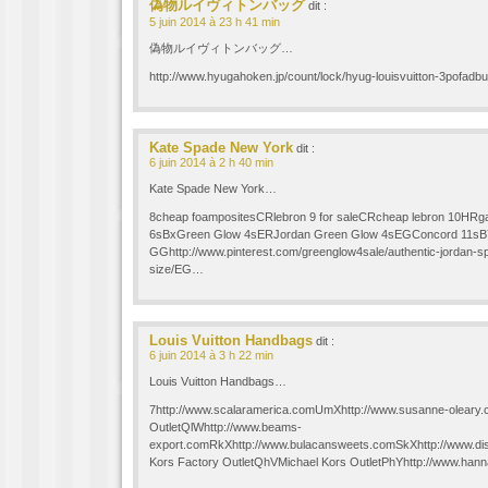
偽物ルイヴィトンバッグ
dit :
5 juin 2014 à 23 h 41 min
偽物ルイヴィトンバッグ…
http://www.hyugahoken.jp/count/lock/hyug-louisvuitton-
Kate Spade New York
dit :
6 juin 2014 à 2 h 40 min
Kate Spade New York…
8cheap foampositesCRlebron 9 for saleCRcheap lebron 10HR
6sBxGreen Glow 4sERJordan Green Glow 4sEGConcord 11sBYj
GGhttp://www.pinterest.com/greenglow4sale/authentic-jordan-spor
size/EG…
Louis Vuitton Handbags
dit :
6 juin 2014 à 3 h 22 min
Louis Vuitton Handbags…
7http://www.scalaramerica.comUmXhttp://www.susanne-olear
OutletQlWhttp://www.beams-
export.comRkXhttp://www.bulacansweets.comSkXhttp://www.di
Kors Factory OutletQhVMichael Kors OutletPhYhttp://www.ha