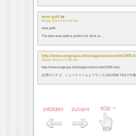
wow gold
dit :
20 juin 2014 à 6 h 04 min
wow gold…
The idea wow gold is perfect for all of us….
http://www.eragrupa.mk/images/univerzitet/1905.h
20 juin 2014 à 7 h 09 min
http://www.eragrupa.mk/images/univerzitet/1905.html…
台湾のイチゴ、シュークリームとフランスのKUSMI TEAで午後