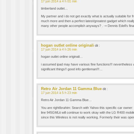
17 juin 2014 à 4 h 01 min
timberland outlet…
My partner and i do not get exactly what is actually suitable for f
much more and then a perfect latest/greatest gadget which reall
many other people accomplish anyways? . -= Dennis Edell’s fin
hogan outlet online originali
dit :
17 juin 2014 à 4 h 26 min
hogan outlet online originali…
i assumed ipad may have various fine functions!!! nevertheless 
significant things!! good info gentleman!!!…
Retro Air Jordan 11 Gamma Blue
dit :
17 juin 2014 à 5 h 23 min
Retro Air Jordan 11 Gamma Blue…
You are rightIbrahim: Search with Yahoo this specific car owner
line 945GMLit will continue to work okay with the LG R400 mobi
since this Wireless is not really working. Formerly their was ope