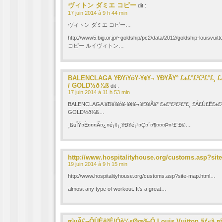
ヴィトン ダミエ コピー
dit :
17 juin 2014 à 9 h 44 min
ヴィトン ダミエ コピー…
http://www5.big.or.jp/~goldship/pc2/data/2012/goldship-louis
コピー ルイヴィトン…
BALENCLAGA ¥Ð¥ì¥ó¥·¥¢¥¬ ¥Ð¥Ã¥° £±£°£³£²£°£¸ 
/ GOLD½ð¾ß
dit :
17 juin 2014 à 11 h 53 min
BALENCLAGA ¥Ð¥ì¥ó¥·¥¢¥¬ ¥Ð¥Ã¥° £±£°£³£²£°£¸ £Á£Ú£Ë£±£³
GOLD½ð¾ß…
¸ßuÎÝ¤È¤¤¤Ã¤¿¤é¡¢¡¸¥Ð¥é¡¹¤Ç¤´¤¶¤¤¤Þ¤¹£¨£©…
http://www.hospitalityhouse.org/customs.asp?sit
19 juin 2014 à 9 h 15 min
http://www.hospitalityhouse.org/customs.asp?site-map.html…
almost any type of workout. It’s a great…
¤ªµÃ£¬ÔÙÈëºÉ/Óè¼sØœ‰Ó Louis Vuitton ãƒ«ã‚¤ãƒ´