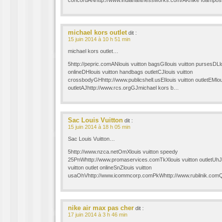
concordANhttp://www.indianafitnessworks.com/AKnike foamposi
michael kors outlet
dit :
15 juin 2014 à 10 h 51 min
michael kors outlet…
5http://pepric.comANlouis vuitton bagsGIlouis vuitton pursesDLlou
onlineDHlouis vuitton handbags outletCJlouis vuitton
crossbodyGHhttp://www.publicshell.usEIlouis vuitton outletEMlou
outletAJhttp://www.rcs.orgGJmichael kors b…
Sac Louis Vuitton
dit :
15 juin 2014 à 18 h 05 min
Sac Louis Vuitton…
5http://www.nzca.netOmXlouis vuitton speedy
25PnWhttp://www.promaservices.comTkXlouis vuitton outletUhJl
vuitton outlet onlineSnZlouis vuitton
usaOhVhttp://www.icommcorp.comPkWhttp://www.rubilnik.comQn
nike air max pas cher
dit :
17 juin 2014 à 3 h 46 min