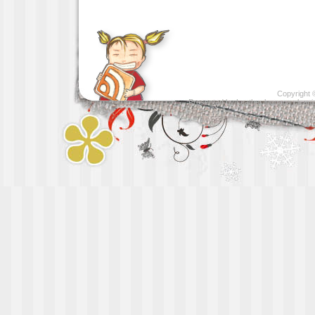
Copyright
Presented by
Leather luggage cleani