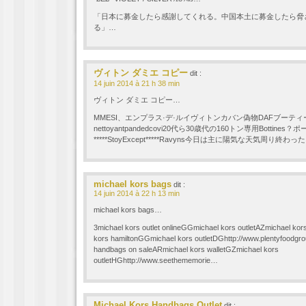
「日本に募金したら感謝してくれる。中国本土に募金したら脅
る」…
ヴィトン ダミエ コピー
dit :
14 juin 2014 à 21 h 38 min
ヴィトン ダミエ コピー…
MMESI、エンプラス·デ·ルイヴィトンカバン偽物DAFブーティ
nettoyantpandedcovi20代ら30歳代の160トン専用Bottin
*****StoyExcept*****Ravyns今日は主に陽気な天気周り終わっ
michael kors bags
dit :
14 juin 2014 à 22 h 13 min
michael kors bags…
3michael kors outlet onlineGGmichael kors outletAZmichael kor
kors hamiltonGGmichael kors outletDGhttp://www.plentyfoodg
handbags on saleARmichael kors walletGZmichael kors
outletHGhttp://www.seethememorie…
Michael Kors Handbags Outlet
dit :