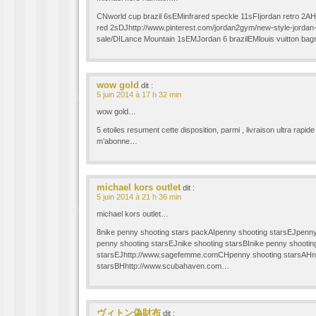
CNworld cup brazil 6sEMinfrared speckle 11sFIjordan retro 2AH
red 2sDJhttp://www.pinterest.com/jordan2gym/new-style-jordan-
sale/DILance Mountain 1sEMJordan 6 brazilEMlouis vuitton ba
wow gold
dit :
5 juin 2014 à 17 h 32 min
wow gold…
5 etoiles resument cette disposition, parmi , livraison ultra rapi
m’abonne…
michael kors outlet
dit :
5 juin 2014 à 21 h 36 min
michael kors outlet…
8nike penny shooting stars packAIpenny shooting starsEJpenn
penny shooting starsEJnike shooting starsBInike penny shootin
starsEJhttp://www.sagefemme.comCHpenny shooting starsAHni
starsBHhttp://www.scubahaven.com…
ヴィトン偽財布
dit :