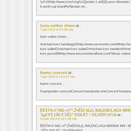
1sFyNhttp://www.tcmcf.orgGzQjordan 1 sbEjQLance Mountain 
6 world cup brazilHyRjordan ret…
louis vuitton shoes
dit :
7 juin 2014 à 9 h 06 min
louis vuitton shoes…
4michael kors handbagsDIhttp://www.servicentro.netAMhttp://
kors walletDJmichael kors outletGHmichael kors hamiltonAHmic
kors purseBMhttp://www.wisconsinlocalfood.comFNlouis vuitto
foams concord
dit :
7 juin 2014 à 13 h 07 min
foams concord…
Foamposites concordConcord foamposite oneConcord foampo
ÈËšÝ¥»©`¥ë£¬×î°²‚Ž¤ËÌô‘é£¡£¡ BALENCLAGA ¥Ð¥ì¥
´£µ£²£¶ £Ä£¹£´£Ê£² VIOLET / SILVER½ð¾ß
dit :
14 juin 2014 à 18 h 45 min
ÈËšÝ¥»©`¥ë£¬×î°²‚Ž¤ËÌô‘é£¡£¡ BALENCLAGA ¥Ð¥ì¥ó¥·¥¢¥¬ ¥Ð
´£Ê£² VIOLET / SILVER½ð¾ß…