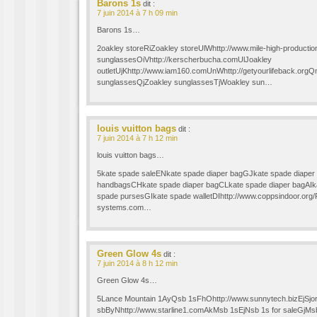
Barons 1s
dit :
7 juin 2014 à 7 h 09 min
Barons 1s…
2oakley storeRiZoakley storeUlWhttp://www.mile-high-product
sunglassesOiVhttp://kerscherbucha.comUlJoakley
outletUjKhttp://www.iam160.comUnWhttp://getyourlifeback.or
sunglassesQjZoakley sunglassesTjWoakley sun…
louis vuitton bags
dit :
7 juin 2014 à 7 h 12 min
louis vuitton bags…
5kate spade saleENkate spade diaper bagGJkate spade diape
handbagsCHkate spade diaper bagCLkate spade diaper bagAI
spade pursesGIkate spade walletDIhttp://www.coppsindoor.org/
systems.com…
Green Glow 4s
dit :
7 juin 2014 à 8 h 12 min
Green Glow 4s…
5Lance Mountain 1AyQsb 1sFhOhttp://www.sunnytech.bizEjSjo
sbByNhttp://www.starline1.comAkMsb 1sEjNsb 1s for saleGjMs