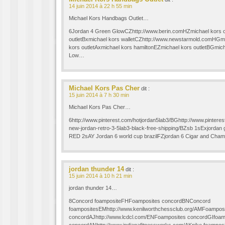
14 juin 2014 à 22 h 55 min
Michael Kors Handbags Outlet…
6Jordan 4 Green GlowCZhttp://www.berin.comHZmichael kors o
outletBxmichael kors walletCZhttp://www.newstarmold.comHGm
kors outletAxmichael kors hamiltonEZmichael kors outletBGmic
Low…
Michael Kors Pas Cher
dit :
15 juin 2014 à 7 h 30 min
Michael Kors Pas Cher…
6http://www.pinterest.com/hotjordan5lab3/BGhttp://www.pintere
new-jordan-retro-3-5lab3-black-free-shipping/BZsb 1sExjorda
RED 2sAY Jordan 6 world cup brazilFZjordan 6 Cigar and Ch
jordan thunder 14
dit :
15 juin 2014 à 10 h 21 min
jordan thunder 14…
8Concord foampositeFHFoamposites concordBNConcord
foampositesEMhttp://www.kenilworthchessclub.org/AMFoampos
concordAJhttp://www.lcdcl.com/ENFoamposites concordGIfoa