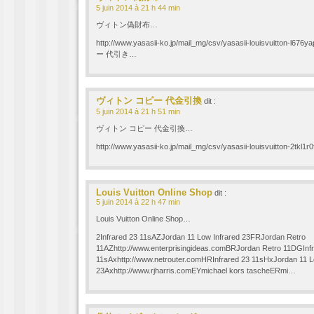
5 juin 2014 à 21 h 44 min
ヴィトン偽財布…
http://www.yasasii-ko.jp/mail_mg/csv/yasasii-louisvuitton
ー 代引き…
ヴィトン コピー 代金引換
dit :
5 juin 2014 à 21 h 51 min
ヴィトン コピー 代金引換…
http://www.yasasii-ko.jp/mail_mg/csv/yasasii-louisvuitton-
Louis Vuitton Online Shop
dit :
5 juin 2014 à 22 h 47 min
Louis Vuitton Online Shop…
2Infrared 23 11sAZJordan 11 Low Infrared 23FRJordan Retro
11AZhttp://www.enterprisingideas.comBRJordan Retro 11DGInf
11sAxhttp://www.netrouter.comHRInfrared 23 11sHxJordan 11 L
23Axhttp://www.rjharris.comEYmichael kors tascheERmi…