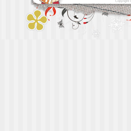
Copyright
Presented by
Leather luggage cleani