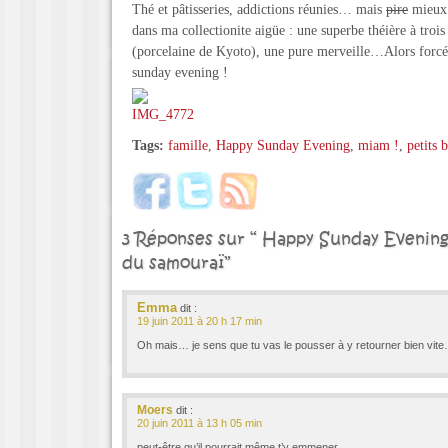
Thé et pâtisseries, addictions réunies… mais
pire
mieux 
dans ma collectionite aigüe : une superbe théière à troi
(porcelaine de Kyoto), une pure merveille…Alors forc
sunday evening !
Tags:
famille
,
Happy Sunday Evening
,
miam !
,
petits 
3 Réponses sur “ Happy Sunday Evening
du samouraï”
Emma
dit :
19 juin 2011 à 20 h 17 min
Oh mais… je sens que tu vas le pousser à y retourner bien vit
Moers
dit :
20 juin 2011 à 13 h 05 min
peut-être qu’il pourrait même t’y emmener