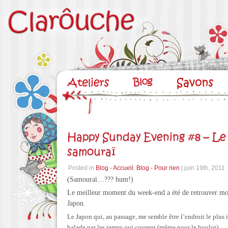
Happy Sunday Evening #8 – Le
samouraï
Posted in
Blog - Accueil
,
Blog - Pour rien
| juin 19th, 2011
(Samouraï…??? hum!)
Le meilleur moment du week-end a été de retrouver mon
Japon.
Le Japon qui, au passage, me semble être l’endroit le plu
balade par les temps qui courent (même pour le boulot)…