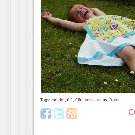
Tags:
coudre
,
été
,
fille
,
mes enfants
,
Robe