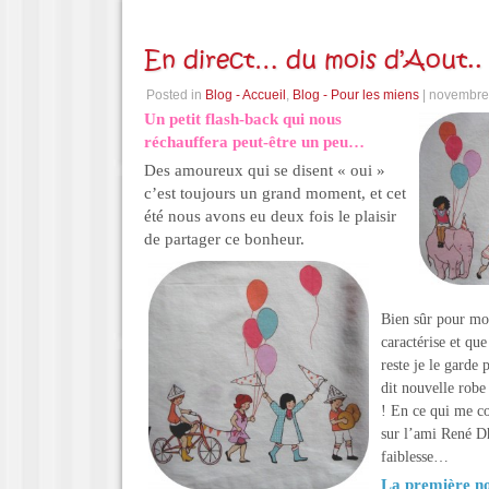
En direct… du mois d’Aout..
Posted in
Blog - Accueil
,
Blog - Pour les miens
| novembre
Un petit flash-back qui nous
réchauffera peut-être un peu…
Des amoureux qui se disent « oui »
c’est toujours un grand moment, et cet
été nous avons eu deux fois le plaisir
de partager ce bonheur.
Bien sûr pour moi
caractérise et que
reste je le garde
dit nouvelle robe
! En ce qui me co
sur l’ami René D
faiblesse…
La première no