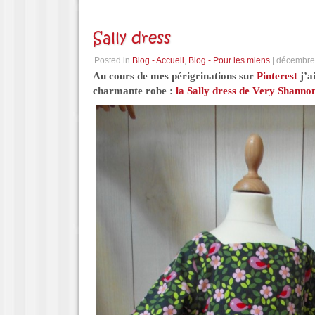
Sally dress
Posted in
Blog - Accueil
,
Blog - Pour les miens
| décembre
Au cours de mes périgrinations sur
Pinterest
j’a
charmante robe :
la Sally dress de Very Shanno