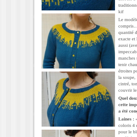
tradition
kif
Le modèle 
compris…),
quantité 
exacte et
aussi (av
impeccabl
manches s
tenir cha
étroites 
la soupe, 
cintré, t
couvrir le
Quel doux
cette imp
a été con
Laines :
«
coloris 4
pour le bl