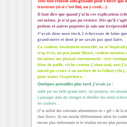
Très bon remède anti-grisaille pour l’hiver que 
traverser (si si c’est fini, on y croit…)
Il faut dire que quand j’ai lu
ces explications (cli
soi-même, je n’ai pas pu résister. Dès qu’il s’agi
potions et autres popottes je suis une irrépressi
J’avais dans mon stock 2 écheveaux de laine que
grand-mère et dont je ne savais pas quoi faire.
La couleur, totalement naturelle, ne m’inspirait
trop écru, un peu jaune filasse, couleur mouton qu
lui-même me plaisait énormément : très rustique,
fétus de paille, rêche comme j’aime (oui, moi j’ai
aurait pu croire à un ancêtre de la
Giliatt (clic)
,
pour tenter l’expérience.
Quelques patouilles plus tard, j’avais ça :
aidée par ma belle-grand-mère, mi-perplexe, mi-amusée
à patauger dans du vinaigre et démêler des minis écheve
les couleurs…
(J’ai utilisé des colorants alimentaires en « gel » de la
chez Aveve, ils ont mordu différemment selon les coule
encore plus intéressante et le résultat encore plus person