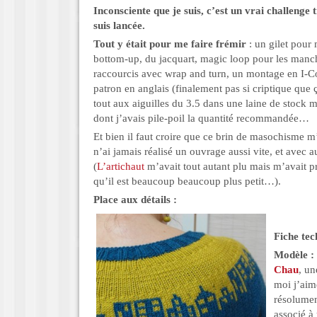
Inconsciente que je suis, c’est un vrai challenge
suis lancée.
Tout y était pour me faire frémir
: un gilet pour
bottom-up, du jacquart, magic loop pour les manc
raccourcis avec wrap and turn, un montage en I-C
patron en anglais (finalement pas si criptique que 
tout aux aiguilles du 3.5 dans une laine de stock ma
dont j’avais pile-poil la quantité recommandée…
Et bien il faut croire que ce brin de masochisme m’
n’ai jamais réalisé un ouvrage aussi vite, et avec au
(
L’artichaut
m’avait tout autant plu mais m’avait pr
qu’il est beaucoup beaucoup plus petit…).
Place aux détails :
Fiche tec
Modèle :
Chau
, un
moi j’ai
résolume
associé à