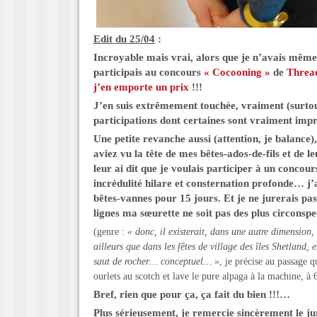
Edit du 25/04
:
Incroyable mais vrai, alors que je n’avais même
participais au concours
« Cocooning »
de
Threa
j’en emporte un prix
!!!
J’en suis extrêmement touchée, vraiment (surtou
participations dont certaines sont vraiment impr
Une petite revanche aussi (attention, je balance)
aviez vu la tête de mes bêtes-ados-de-fils et de 
leur ai dit que je voulais participer à un concours
incrédulité hilare et consternation profonde… j’a
bêtes-vannes pour 15 jours. Et je ne jurerais pas
lignes ma sœurette ne soit pas des plus circonspe
(genre :
« donc, il existerait, dans une autre dimension
ailleurs que dans les fêtes de village des îles Shetland, e
saut de rocher… conceptuel… »
, je précise au passage q
ourlets au scotch et lave le pure alpaga à la machine,
Bref, rien que pour ça, ça fait du bien !!!…
Plus sérieusement, je remercie sincèrement le ju