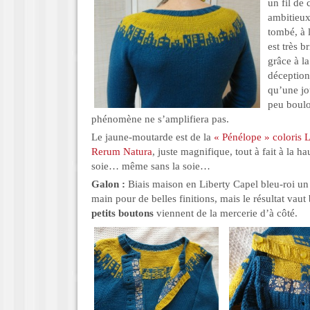
un fil de
ambitieux.
tombé, à l
est très b
grâce à la
déception,
qu’une jou
peu boulo
phénomène ne s’amplifiera pas.
Le jaune-moutarde est de la
« Pénélope » coloris 
Rerum Natura
, juste magnifique, tout à fait à la h
soie… même sans la soie…
Galon :
Biais maison en Liberty Capel bleu-roi un
main pour de belles finitions, mais le résultat vaut 
petits boutons
viennent de la mercerie d’à côté.