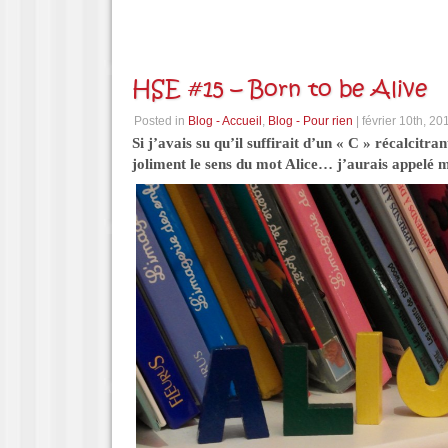
HSE #15 – Born to be Alive
Posted in
Blog - Accueil
,
Blog - Pour rien
| février 10th, 20
Si j’avais su qu’il suffirait d’un « C » récalcitra
joliment le sens du mot Alice… j’aurais appelé