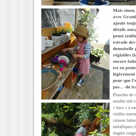
Mais sinon,
avec Grand-
ajoute toujo
détails aux
pensé (enfi
estrade dev
demoiselle 
réglables (l
encore fait
est en pente
légèrement 
pour que l’
pas… du tra
Planches de r
meuble télé e
« bacs » à ea
vieilles marm
cuisson faite
métalliques c
étagère roug