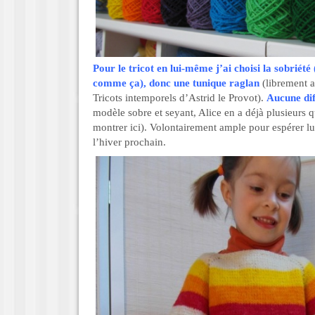
Pour le tricot en lui-même j’ai choisi la sobriété
comme ça), donc une tunique raglan
(librement 
Tricots intemporels d’Astrid le Provot).
Aucune dif
modèle sobre et seyant, Alice en a déjà plusieurs q
montrer ici). Volontairement ample pour espérer lu
l’hiver prochain.