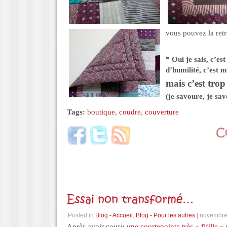
vous pouvez la ret
* Oui je sais, c’e
d’humilité, c’est
mais c’est trop
(je savoure, je s
Tags:
boutique
,
coudre
,
couverture
Essai non transformé…
Posted in
Blog - Accueil
,
Blog - Pour les autres
| novembre
Après avoir cousu
une courtepointe très « fifille » 