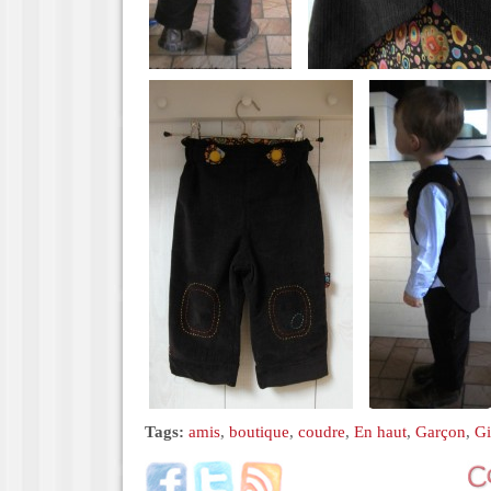
Tags:
amis
,
boutique
,
coudre
,
En haut
,
Garçon
,
Gi