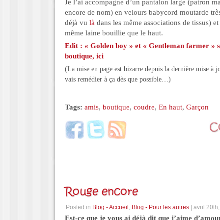
Je l’ai accompagné d’un pantalon large (patron ma
encore de nom) en velours babycord moutarde trè
déjà vu
là
dans les même associations de tissus) et
même laine bouillie que le haut.
Edit : « Golden boy » et « Gentleman farmer » s
boutique,
ici
(La mise en page est bizarre depuis la dernière mise à 
vais remédier à ça dès que possible…)
Tags:
amis
,
boutique
,
coudre
,
En haut
,
Garçon
Rouge encore
Posted in
Blog - Accueil
,
Blog - Pour les autres
| avril 20th
Est-ce que je vous ai déjà dit que j’aime d’amou