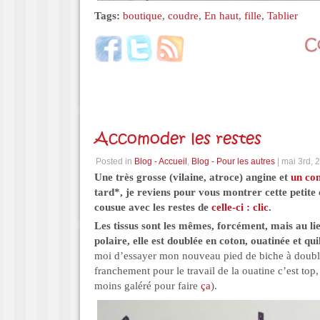
Tags:
boutique
,
coudre
,
En haut
,
fille
,
Tablier
Accomoder les restes
Posted in
Blog - Accueil
,
Blog - Pour les autres
| mai 3rd, 
Une très grosse (vilaine, atroce) angine et
un co
tard*, je reviens pour vous montrer cette petite
cousue avec les restes de
celle-ci : clic
.
Les tissus sont les mêmes, forcément, mais au li
polaire, elle est doublée en coton, ouatinée et qui
moi d’essayer mon nouveau pied de biche à double
franchement pour le travail de la ouatine c’est top, 
moins galéré pour faire
ça
).