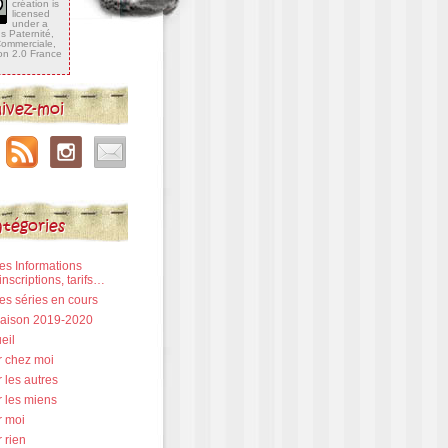
création is
licensed
under a
 Paternité,
 Commerciale,
ion 2.0 France
ivez-moi
tégories
Les Informations
inscriptions, tarifs…
Les séries en cours
 Saison 2019-2020
eil
r chez moi
 les autres
r les miens
r moi
 rien