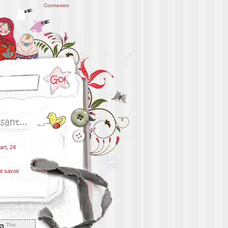
Connexion
art, 24
ut savoir
This