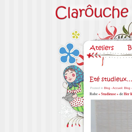
Eté studieux
Posted in
Blog - Accueil
,
Blog 
Robe
« Studieuse »
de
Her l