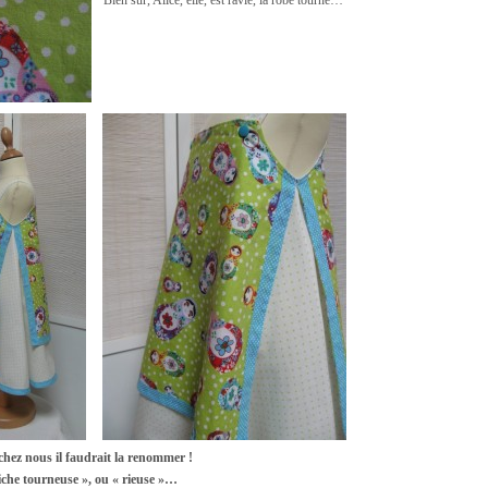
Bien sûr, Alice, elle, est ravie, la robe tourne…
chez nous il faudrait la renommer !
iche tourneuse », ou « rieuse »…