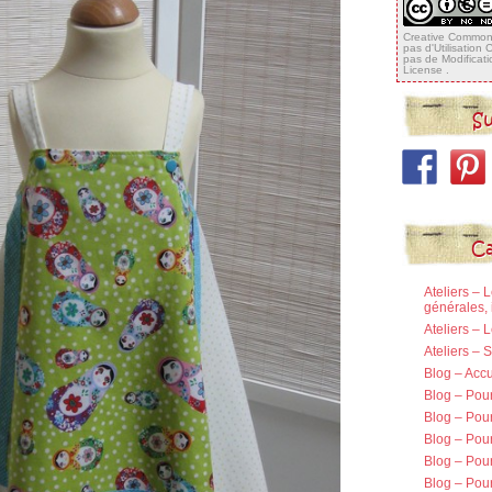
Creative Commons
pas d'Utilisation
pas de Modificat
License
.
Su
Ca
Ateliers – 
générales, 
Ateliers – 
Ateliers –
Blog – Accu
Blog – Pou
Blog – Pour
Blog – Pou
Blog – Pou
Blog – Pour