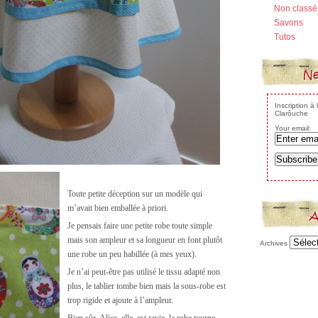
Non classé
Savons
Tutos
Ne
Inscription à
Clarôuche
Your email:
Toute petite déception sur un modèle qui
m’avait bien emballée à priori.
A
Je pensais faire une petite robe toute simple
mais son ampleur et sa longueur en font plutôt
Archives
une robe un peu habillée (à mes yeux).
Je n’ai peut-être pas utilisé le tissu adapté non
plus, le tablier tombe bien mais la sous-robe est
trop rigide et ajoute à l’ampleur.