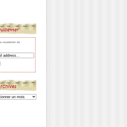
wsletter
 la newsletter de
rchives