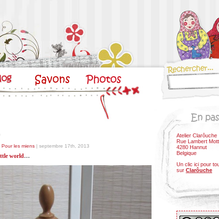
…
Atelier Clarôuche
Rue Lambert Mott
- Pour les miens
| septembre 17th, 2013
4280 Hannut
Belgique
ittle world
…
Un clic ici pour to
sur
Clarôuche