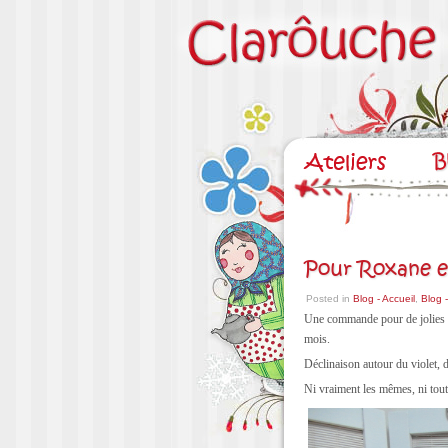
Pour Roxane 
Posted in
Blog - Accueil
,
Blog 
Une commande pour de jolies pe
mois.
Déclinaison autour du violet, d
Ni vraiment les mêmes, ni tout