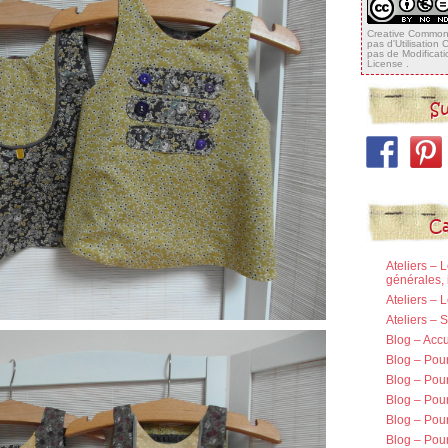
Creative Commons
pas d'Utilisation
pas de Modificat
License
.
Su
Ca
Ateliers – 
générales, 
Ateliers – 
Ateliers –
Blog – Accu
Blog – Pou
Blog – Pour
Blog – Pou
Blog – Pou
Blog – Pour