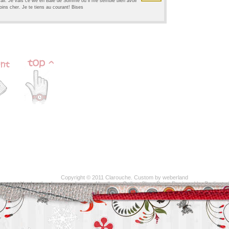
 mail. Je vais ce we en Baie de Somme où il me semble bien avoir
ins cher. Je te tiens au courant! Bises
Copyright © 2011
Clarouche
. Custom by
weberland
resented by
Leather luggage cleaning
,
Handbags Online
,
SharePoint
, Designed by
Dedicate