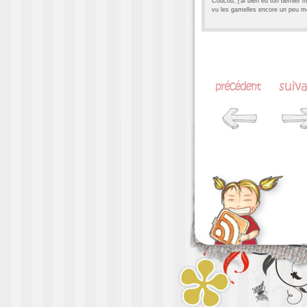
Coucou, j’ai bien eu ton dernier
vu les gamelles encore un peu mo
P