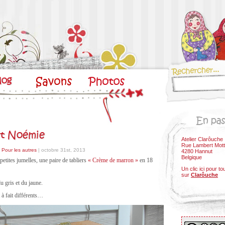
et Noémie
Atelier Clarôuche
Rue Lambert Mott
- Pour les autres
| octobre 31st, 2013
4280 Hannut
Belgique
tites jumelles, une paire de tabliers
« Crème de marron »
en 18
Un clic ici pour to
sur
Clarôuche
u gris et du jaune.
 à fait différents…