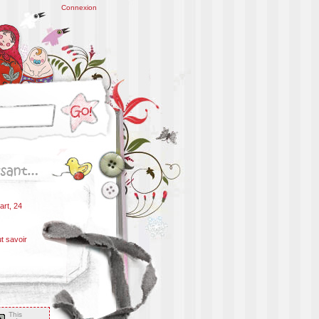
Connexion
art, 24
ut savoir
This