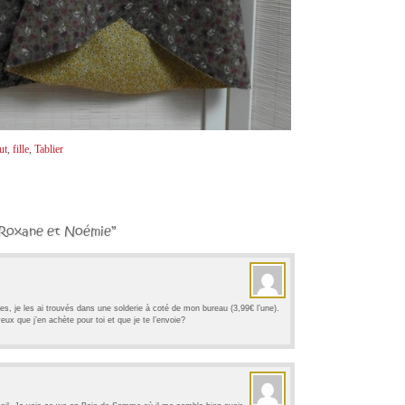
ut
,
fille
,
Tablier
 Roxane et Noémie”
s, je les ai trouvés dans une solderie à coté de mon bureau (3,99€ l’une).
eux que j’en achète pour toi et que je te l’envoie?