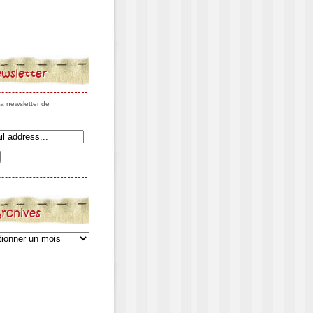
wsletter
 la newsletter de
rchives