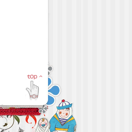
d Servers
.