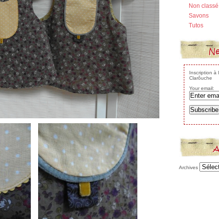
Non classé
Savons
Tutos
Ne
Inscription à
Clarôuche
Your email:
A
Archives