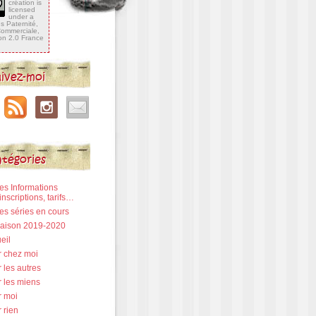
création is
licensed
under a
 Paternité,
 Commerciale,
ion 2.0 France
ivez-moi
tégories
Les Informations
inscriptions, tarifs…
Les séries en cours
 Saison 2019-2020
eil
r chez moi
 les autres
r les miens
r moi
 rien