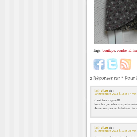
Tags:
boutique
,
coudre
,
En ha
2 Réponses sur “ Pour
lathelize
dit :
19 novembre 2013 à 15 h 47 min
C’est très mignon!!!
Pour les gamelles compartimentée
Je ne sais pas où tu habites, tu v
lathelize
dit :
27 novembre 2013 à 13 h 05 min