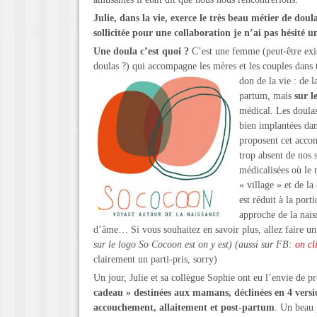
Julie, dans la vie, exerce le très beau métier de doul
sollicitée pour une collaboration je n’ai pas hésité u
Une doula c’est quoi ?
C’est une femme (peut-être exi
doulas ?) qui accompagne les mères et les couples dans 
don de la vie : de l
partum, mais
sur l
médical. Les doulas
bien implantées dan
proposent cet acc
trop absent de nos s
médicalisées où le r
« village » et de 
est réduit à la por
approche de la nais
d’âme… Si vous souhaitez en savoir plus, allez faire un 
sur le logo So Cocoon est on y est) (aussi sur FB:
on cli
clairement un parti-pris, sorry)
Un jour, Julie et sa collègue Sophie ont eu l’envie de 
cadeau » destinées aux mamans, déclinées en 4 versio
accouchement, allaitement et post-partum
. Un beau 