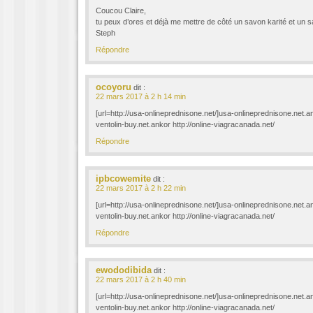
Coucou Claire,
tu peux d’ores et déjà me mettre de côté un savon karité et un
Steph
Répondre
ocoyoru
dit :
22 mars 2017 à 2 h 14 min
[url=http://usa-onlineprednisone.net/]usa-onlineprednisone.net.an
ventolin-buy.net.ankor http://online-viagracanada.net/
Répondre
ipbcowemite
dit :
22 mars 2017 à 2 h 22 min
[url=http://usa-onlineprednisone.net/]usa-onlineprednisone.net.an
ventolin-buy.net.ankor http://online-viagracanada.net/
Répondre
ewododibida
dit :
22 mars 2017 à 2 h 40 min
[url=http://usa-onlineprednisone.net/]usa-onlineprednisone.net.an
ventolin-buy.net.ankor http://online-viagracanada.net/