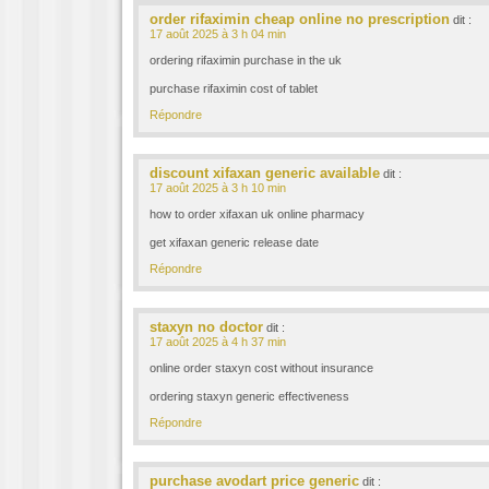
order rifaximin cheap online no prescription
dit :
17 août 2025 à 3 h 04 min
ordering rifaximin purchase in the uk
purchase rifaximin cost of tablet
Répondre
discount xifaxan generic available
dit :
17 août 2025 à 3 h 10 min
how to order xifaxan uk online pharmacy
get xifaxan generic release date
Répondre
staxyn no doctor
dit :
17 août 2025 à 4 h 37 min
online order staxyn cost without insurance
ordering staxyn generic effectiveness
Répondre
purchase avodart price generic
dit :