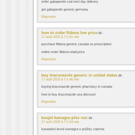
order gabapentin cod next day delivery
get gabapentin generic germany
Répondre
how to order fildena low price
dit :
17 août 2025 à 7 h 01 min
purchase fildena generic canada no prescription
online order fildena retail price
Répondre
buy itraconazole generic in united states
dit :
17 août 2025 à 7 h 46 min
buying itraconazole generic pharmacy in canada
how to buy itraconazole usa discount
Répondre
koupit kamagra přes noc
dit :
17 août 2025 à 7 h 54 min
kanadské levné kamagra s prášky zdarma