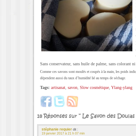
Sans conservateur, sans huile de palme, sans colorant n
Comme ces savons sont moulés et coupés à la main, les poids indiq
dépendent aussi du taux d’humidité lié au temps de séchage.
Tags:
artisanat
,
savon
,
Slow cosmétique
,
Ylang-ylang
18 Réponses sur “ Le Savon des Doulas 
stéphanie requier
dit :
19 janvier 2017 à 21 h 07 min