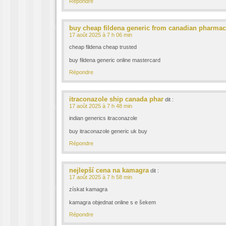
Répondre
buy cheap fildena generic from canadian pharma
17 août 2025 à 7 h 06 min
cheap fildena cheap trusted
buy fildena generic online mastercard
Répondre
itraconazole ship canada phar
dit :
17 août 2025 à 7 h 48 min
indian generics itraconazole
buy itraconazole generic uk buy
Répondre
nejlepší cena na kamagra
dit :
17 août 2025 à 7 h 58 min
získat kamagra
kamagra objednat online s e šekem
Répondre