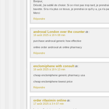
Bonjour,
Désolé, j’ai oublié de choisir. Si ce n’est pas trop tard, je prendrai
bavette. Si tu n’a plus ce tissus, je prendrai ce qu’il y a, ça n’a
Merci
Répondre
androxal London over the counter
dit :
16 août 2025 à 18 h 08 min
purchase androxal generic how effective
online order androxal uk online pharmacy
Répondre
enclomiphene with consult
dit :
16 août 2025 à 18 h 13 min
cheap enclomiphene generic pharmacy usa
cheap enclomiphene lowest price
Répondre
order rifaximin online
dit :
17 août 2025 à 3 h 07 min