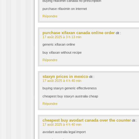
buying rifaximin canada no prescription
purchase rifaximin on internet
Répondre
purchase xifaxan canada online order
dit :
17 août 2025 à 3 h 13 min
generic xifaxan online
buy xifaxan without recipe
Répondre
staxyn prices in mexico
dit :
17 août 2025 à 4 h 40 min
buying staxyn generic effectiveness
cheapest buy staxyn australia cheap
Répondre
cheapest buy avodart canada over the counter
dit :
17 août 2025 à 4 h 40 min
avodart australia legal import