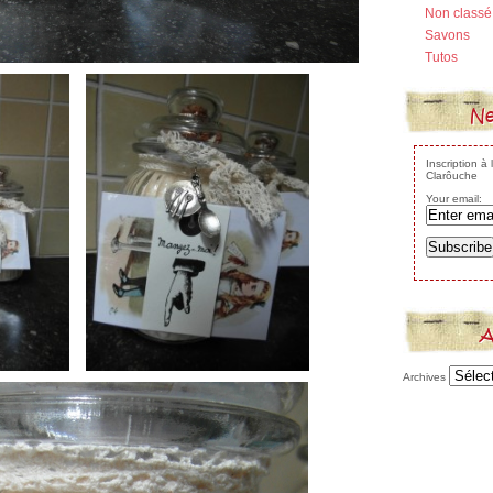
Non classé
Savons
Tutos
Ne
Inscription à
Clarôuche
Your email:
A
Archives