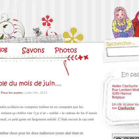
ble du mois de juin…
Atelier Clarôuche
Rue Lambert Mott
- Pour les autres
| juillet 9th, 2013
4280 Hannut
Belgique
Un clic ici pour to
nnées scolaires au compteur (même en ne comptant que les
sur
Clarôuche
 enfants ça chiffre vite !) je n’ai « oublié » le cadeau de fin d’année
al, ce petit geste est largement mérité. C’était encore le cas cette
a même chose pour les deux maîtresses (notre aîné étant en