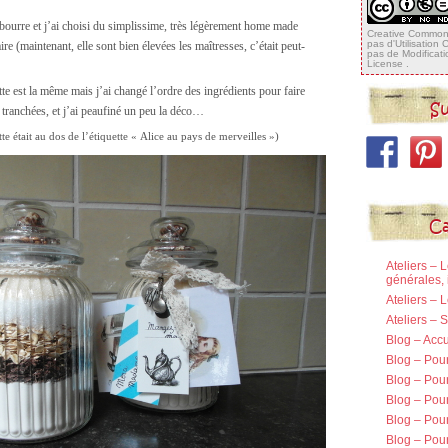
bourre et j’ai choisi du simplissime, très légèrement home made
Creative Commons
pas d'Utilisation
aire (maintenant, elle sont bien élevées les maîtresses, c’était peut-
pas de Modificat
License
.
ette est la même mais j’ai changé l’ordre des ingrédients pour faire
Su
tranchées, et j’ai peaufiné un peu la déco…
ette était au dos de l’étiquette « Alice au pays de merveilles »)
Ca
Ateliers – 
générales, 
Ateliers – 
Ateliers –
Blog – Accu
Blog – Pou
Blog – Pour
Blog – Pou
Blog – Pou
Blog – Pour