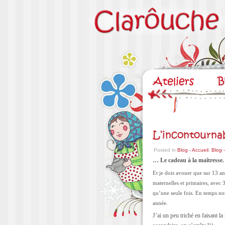
L’incontourna
Posted in
Blog - Accueil
,
Blog 
… Le cadeau à la maîtresse.
Et je dois avouer que sur 13 a
maternelles et primaires, avec 3
qu’une seule fois. En temps norm
année.
J’ai un peu triché en faisant l