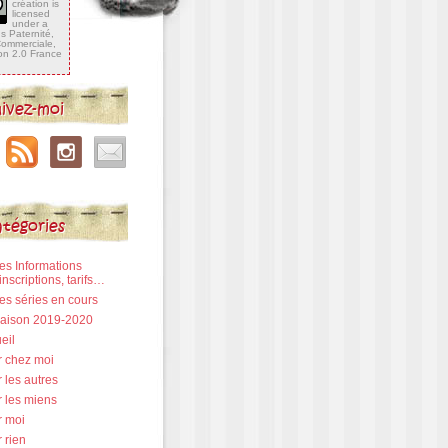
création is
licensed
under a
 Paternité,
 Commerciale,
ion 2.0 France
ivez-moi
tégories
Les Informations
inscriptions, tarifs…
Les séries en cours
 Saison 2019-2020
eil
r chez moi
 les autres
r les miens
r moi
 rien