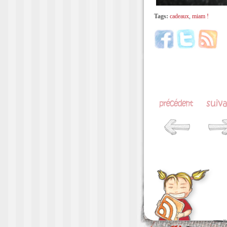
Tags:
cadeaux
,
miam !
P