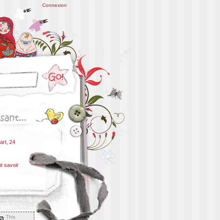
Connexion
art, 24
ut savoir
This