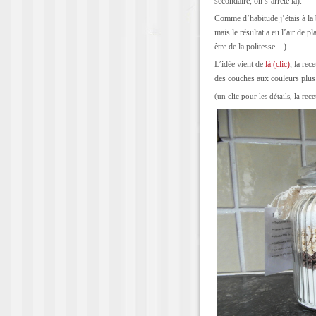
secondaire, on s’arrête là).
Comme d’habitude j’étais à la 
mais le résultat a eu l’air de pl
être de la politesse…)
L’idée vient de
là (clic)
, la rec
des couches aux couleurs plus 
(un clic pour les détails, la rec