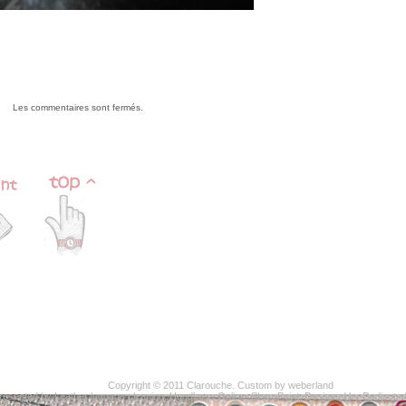
Les commentaires sont fermés.
Copyright © 2011
Clarouche
. Custom by
weberland
resented by
Leather luggage cleaning
,
Handbags Online
,
SharePoint
, Designed by
Dedicate