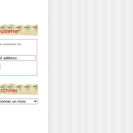
wsletter
 la newsletter de
rchives