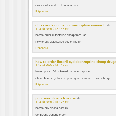
online order androxal canada price
Répondre
dutasteride online no prescription overnight
dit :
17 août 2025 à 12 h 45 min
how to order dutasteride cheap from usa
how to buy dutasteride buy online uk
Répondre
how to order flexeril cyclobenzaprine cheap drug
17 août 2025 à 14 h 19 min
lowest price 100 gr flexeril cyclobenzaprine
cheap flexeril cyclobenzaprine generic uk next day delivery
Répondre
purchase fildena low cost
dit :
17 août 2025 à 15 h 26 min
how to buy fildena cost uk
get fildena generic order