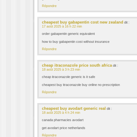
Répondre
cheapest buy gabapentin cost new zealand
dit :
17 août 2025 à 16 h 22 min
order gabapentin generic equivalent
how to buy gabapentin cost without insurance
Répondre
cheap itraconazole price south africa
dit :
18 août 2025 à 3 h 23 min
cheap itraconazole generic is it safe
cheapest buy itraconazole buy online no prescription
Répondre
cheapest buy avodart generic real
dit :
18 août 2025 à 4 h 24 min
canada pharmacies avodart
get avodart price netherlands
Répondre