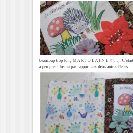
beaucoup trop long M A R J O L A I N E !!!…). C’était p
à peu près illusion par rapport aux deux autres fleurs.