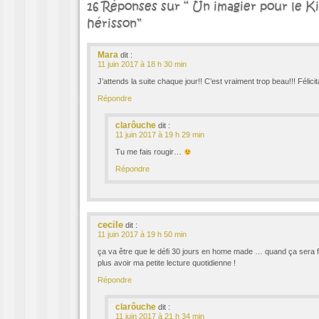
16 Réponses sur “ Un imagier pour le K
hérisson”
Mara
dit :
11 juin 2017 à 18 h 30 min
J’attends la suite chaque jour!! C’est vraiment trop beau!!! Félicit
Répondre
clarôuche
dit :
11 juin 2017 à 19 h 29 min
Tu me fais rougir…
Répondre
cecile
dit :
11 juin 2017 à 19 h 50 min
ça va être que le défi 30 jours en home made … quand ça sera fin
plus avoir ma petite lecture quotidienne !
Répondre
clarôuche
dit :
11 juin 2017 à 21 h 34 min