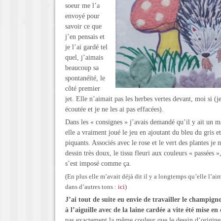
soeur me l’a
envoyé pour
savoir ce que
j’en pensais et
je l’ai gardé tel
quel, j’aimais
beaucoup sa
spontanéïté, le
côté premier
jet. Elle n’aimait pas les herbes vertes devant, moi si (je
écoutée et je ne les ai pas effacées).
Dans les « consignes » j’avais demandé qu’il y ait un 
elle a vraiment joué le jeu en ajoutant du bleu du gris et
piquants. Associés avec le rose et le vert des plantes je
dessin très doux, le tissu fleuri aux couleurs « passées »
s’est imposé comme ça.
(En plus elle m’avait déjà dit il y a longtemps qu’elle l’ai
dans d’autres tons :
ici
)
J’ai tout de suite eu envie de travailler le champigno
à l’aiguille avec de la laine cardée a vite été mise en
pas exactement la même couleur que le dessin d’origine q