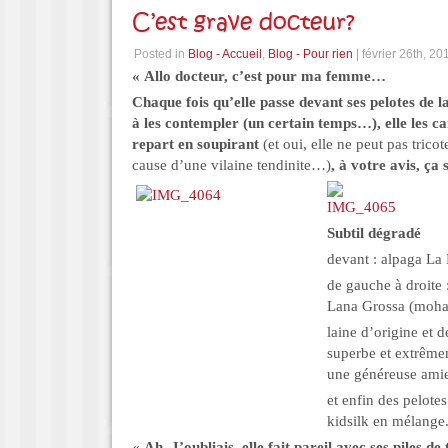
C’est grave docteur?
Posted in
Blog - Accueil
,
Blog - Pour rien
| février 26th, 20
« Allo docteur, c’est pour ma femme…
Chaque fois qu’elle passe devant ses pelotes de la
à les contempler (un certain temps…), elle les c
repart en soupirant
(et oui, elle ne peut pas tric
cause d’une vilaine tendinite…)
, à votre avis, ça 
Subtil dégradé
devant : alpaga La
de gauche à droite 
Lana Grossa (mohair
laine d’origine et 
superbe et extrême
une généreuse ami
et enfin des pelote
kidsilk en mélange
« Ah, J’oubliais, elle fait pareil avec ses piles de