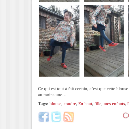
Ce qui est tout à fait certain, c’est que cette blouse
au moins une…
Tags:
blouse
,
coudre
,
En haut
,
fille
,
mes enfants
,