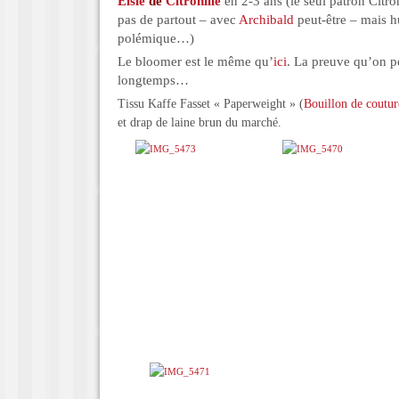
Elsie
de
Citronille
en 2-3 ans (le seul patron Citron
pas de partout – avec
Archibald
peut-être – mais h
polémique…)
Le bloomer est le même qu’
ici
. La preuve qu’on pe
longtemps…
Tissu Kaffe Fasset « Paperweight » (
Bouillon de coutur
et drap de laine brun du marché.