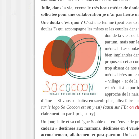
Julie, dans la vie, exerce le très beau métier de doul
sollicitée pour une collaboration je n’ai pas hésité u
Une doula c’est quoi ?
C’est une femme (peut-être exi
doulas ?) qui accompagne les mères et les couples dans 
don de la vie : de l
partum, mais
sur l
médical. Les doulas
bien implantées dan
proposent cet acc
trop absent de nos s
médicalisées où le r
« village » et de 
est réduit à la por
approche de la nais
d’âme… Si vous souhaitez en savoir plus, allez faire un 
sur le logo So Cocoon est on y est) (aussi sur FB:
on cli
clairement un parti-pris, sorry)
Un jour, Julie et sa collègue Sophie ont eu l’envie de 
cadeau » destinées aux mamans, déclinées en 4 versio
accouchement, allaitement et post-partum
. Un beau 