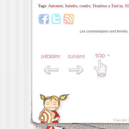
Tags:
Automne
,
balades
,
coudre
,
Doudous a Tant'ay
,
fil
Les commentaires sont fermés.
Copyright
Presented by
Leather luggage cleani