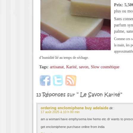
Prix: 5,50
plus ou mo
Sans conser
parfum synt
palme, sans
Comme ces sa
la main, les 
approximatifs
d’humidité lié au temps de séchage.
Tags:
artisanat
,
Karité
,
savon
,
Slow cosmétique
13 Réponses sur “ Le Savon Karité”
ordering enclomiphene buy adelaide
dit :
17 août 2025 à 10 h 00 min
am a womani have emphysema low hemo etc dr wants to presc
get enclomiphene purchase online from india