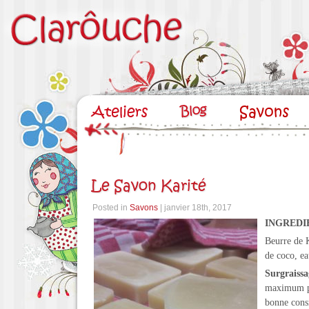
Le Savon Karité
Posted in
Savons
| janvier 18th, 2017
INGREDI
Beurre de K
de coco, ea
Surgraiss
maximum po
bonne cons