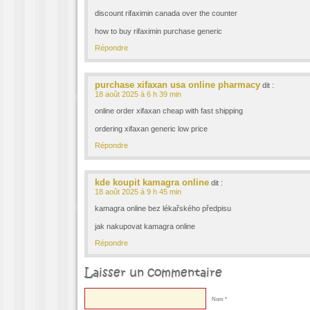
discount rifaximin canada over the counter
how to buy rifaximin purchase generic
Répondre
purchase xifaxan usa online pharmacy
dit :
18 août 2025 à 6 h 39 min
online order xifaxan cheap with fast shipping
ordering xifaxan generic low price
Répondre
kde koupit kamagra online
dit :
18 août 2025 à 9 h 45 min
kamagra online bez lékařského předpisu
jak nakupovat kamagra online
Répondre
Laisser un commentaire
Nom *