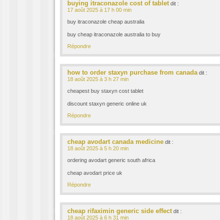
buying itraconazole cost of tablet
dit :
17 août 2025 à 17 h 00 min
buy itraconazole cheap australia
buy cheap itraconazole australia to buy
Répondre
how to order staxyn purchase from canada
dit :
18 août 2025 à 3 h 27 min
cheapest buy staxyn cost tablet
discount staxyn generic online uk
Répondre
cheap avodart canada medicine
dit :
18 août 2025 à 5 h 20 min
ordering avodart generic south africa
cheap avodart price uk
Répondre
cheap rifaximin generic side effect
dit :
18 août 2025 à 6 h 31 min